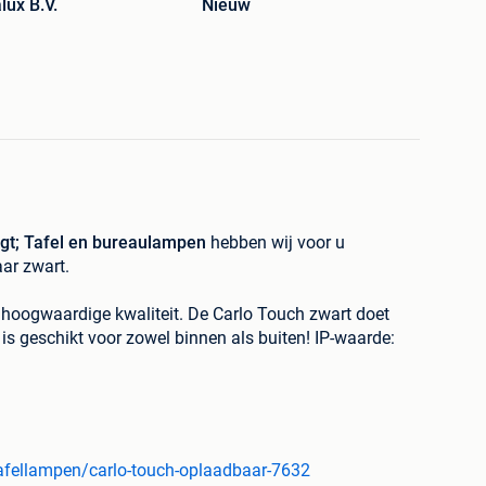
lux B.V.
Nieuw
&gt; Tafel en bureaulampen
hebben wij voor u
ar zwart.
 hoogwaardige kwaliteit. De Carlo Touch zwart doet
is geschikt voor zowel binnen als buiten! IP-waarde:
kt indruk met zijn moderne ontwerp en zuinigheid. De
de energie voor meer dan 9 uur en heeft een Touch ON /
nsluiting. Je kunt de Carlo dimmen tussen de 100 en
De Carlo geeft een romantische lichtkleur van 3000
ot van 150 Lumen. De Carlo wordt geleverd inclusief
afellampen/carlo-touch-oplaadbaar-7632
meter kabel en is verkrijgbaar in 4 kleuren. Zwart,