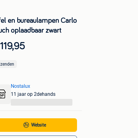
fel en bureaulampen Carlo
uch oplaadbaar zwart
119,95
rzenden
Nostalux
11 jaar op 2dehands
...
Website