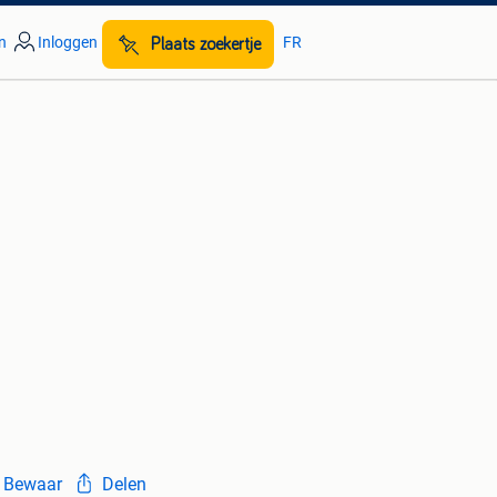
n
Inloggen
FR
Plaats zoekertje
Bewaar
Delen