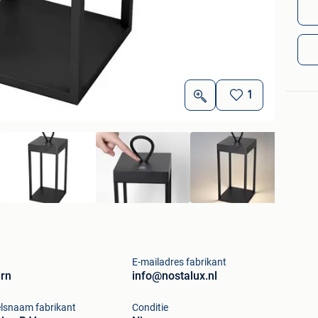
1
E-mailadres fabrikant
rn
info@nostalux.nl
lsnaam fabrikant
Conditie