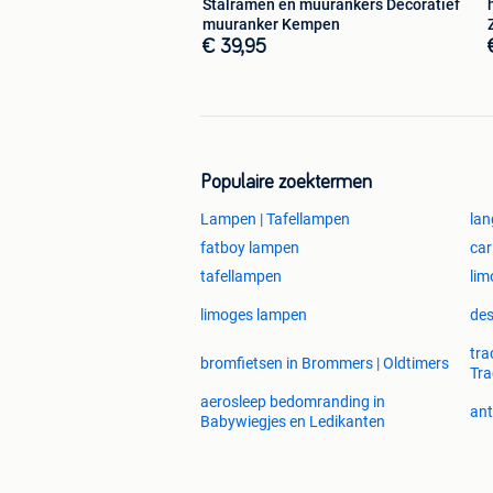
Stalramen en muurankers Decoratief
muuranker Kempen
€ 39,95
Populaire zoektermen
Lampen | Tafellampen
lan
fatboy lampen
car
tafellampen
lim
limoges lampen
des
tra
bromfietsen in Brommers | Oldtimers
Tra
aerosleep bedomranding in
ant
Babywiegjes en Ledikanten