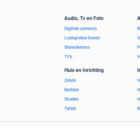
Audio, Tv en Foto
A
Digitale camera's
Luidspreker boxen
O
Stereoketens
P
TV's
V
Huis en Inrichting
Zetels
H
Bedden
H
Stoelen
H
Tafels
B