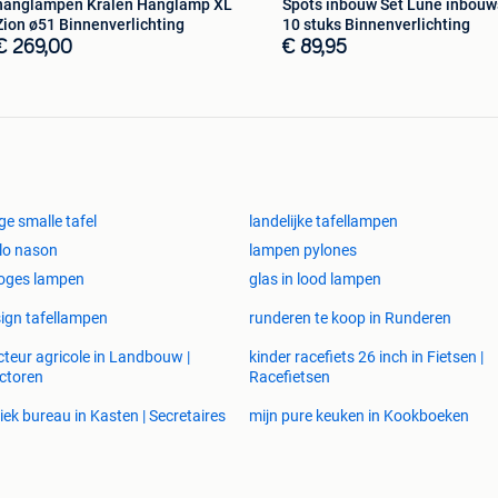
hanglampen Kralen Hanglamp XL
Spots inbouw Set Lune inbouw
Zion ø51 Binnenverlichting
10 stuks Binnenverlichting
€ 269,00
€ 89,95
ge smalle tafel
landelijke tafellampen
lo nason
lampen pylones
oges lampen
glas in lood lampen
ign tafellampen
runderen te koop in Runderen
cteur agricole in Landbouw |
kinder racefiets 26 inch in Fietsen |
ctoren
Racefietsen
iek bureau in Kasten | Secretaires
mijn pure keuken in Kookboeken