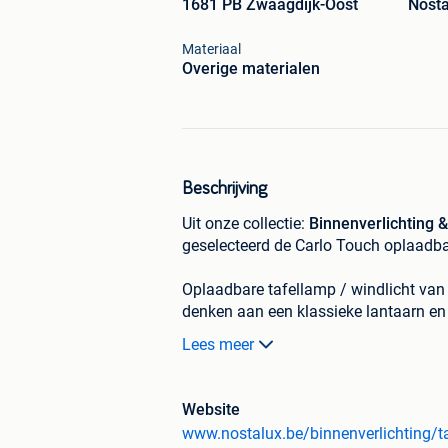
1681 PB Zwaagdijk-Oost
Nosta
Materiaal
Overige materialen
Beschrijving
Uit onze collectie:
Binnenverlichting 
geselecteerd de Carlo Touch oplaadba
Oplaadbare tafellamp / windlicht van
denken aan een klassieke lantaarn en 
IP65. Deze batterij-LED-lantaarn maa
Lees meer
geïntegreerde batterij levert voldoen
OFF-schakelaar met dimmer en USB-aa
10% van zijn maximale lichtuitstoot. 
Website
Kelvin (2,2 Watt) met een lichtuitsto
www.nostalux.be/binnenverlichting/t
USB-oplader welke voorzien is van 1,5 