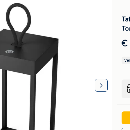
Ta
To
€ 
Ve