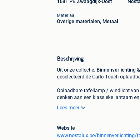
1681 PB Zwaagdijk-Oost
Nosta
Materiaal
Overige materialen, Metaal
Beschrijving
Uit onze collectie:
Binnenverlichting 
geselecteerd de Carlo Touch oplaadba
Oplaadbare tafellamp / windlicht van
denken aan een klassieke lantaarn en 
IP65. Deze batterij-LED-lantaarn maa
Lees meer
geïntegreerde batterij levert voldoen
OFF-schakelaar met dimmer en USB-aa
10% van zijn maximale lichtuitstoot. 
Website
Kelvin (2,2 Watt) met een lichtuitsto
www.nostalux.be/binnenverlichting/t
USB-oplader welke voorzien is van 1,5 