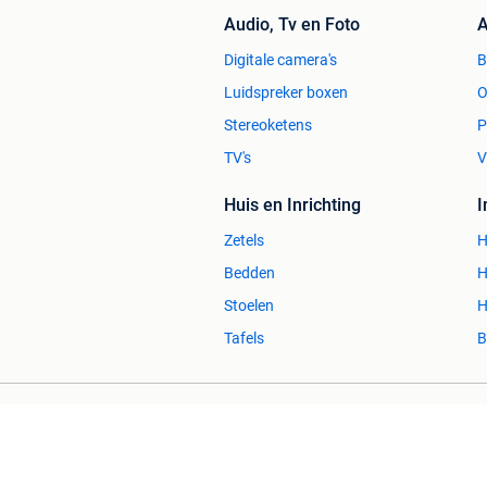
Audio, Tv en Foto
A
Digitale camera's
Luidspreker boxen
O
Stereoketens
P
TV's
V
Huis en Inrichting
Zetels
H
Bedden
H
Stoelen
H
Tafels
B