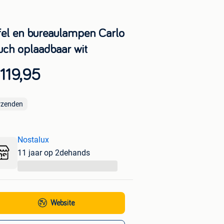
fel en bureaulampen Carlo
uch oplaadbaar wit
119,95
rzenden
Nostalux
11 jaar op 2dehands
...
Website