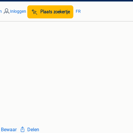
n
Inloggen
FR
Plaats zoekertje
Bewaar
Delen