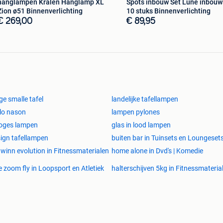
hanglampen Kralen Hanglamp XL
Spots inbouw Set Lune inbouw
Zion ø51 Binnenverlichting
10 stuks Binnenverlichting
€ 269,00
€ 89,95
ge smalle tafel
landelijke tafellampen
lo nason
lampen pylones
oges lampen
glas in lood lampen
ign tafellampen
buiten bar in Tuinsets en Loungeset
winn evolution in Fitnessmaterialen
home alone in Dvd's | Komedie
e zoom fly in Loopsport en Atletiek
halterschijven 5kg in Fitnessmateria