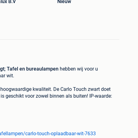
lux B.V
Nieuw
&gt; Tafel en bureaulampen
hebben wij voor u
ar wit.
 hoogwaardige kwaliteit. De Carlo Touch zwart doet
is geschikt voor zowel binnen als buiten! IP-waarde:
kt indruk met zijn moderne ontwerp en zuinigheid. De
de energie voor meer dan 9 uur en heeft een Touch ON /
nsluiting. Je kunt de Carlo dimmen tussen de 100 en
De Carlo geeft een romantische lichtkleur van 3000
ot van 150 Lumen. De Carlo wordt geleverd inclusief
afellampen/carlo-touch-oplaadbaar-wit-7633
meter kabel en is verkrijgbaar in 4 kleuren. Zwart,