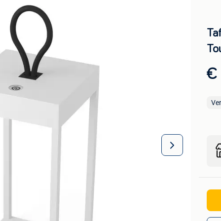
Ta
To
€ 
Ve