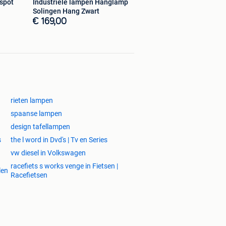
spot
Industriële lampen Hanglamp
Solingen Hang Zwart
€ 169,00
rieten lampen
spaanse lampen
design tafellampen
s
the l word in Dvd's | Tv en Series
vw diesel in Volkswagen
racefiets s works venge in Fietsen |
len
Racefietsen