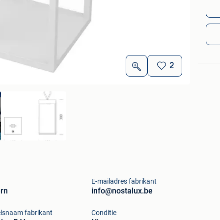
2
E-mailadres fabrikant
rn
info@nostalux.be
lsnaam fabrikant
Conditie