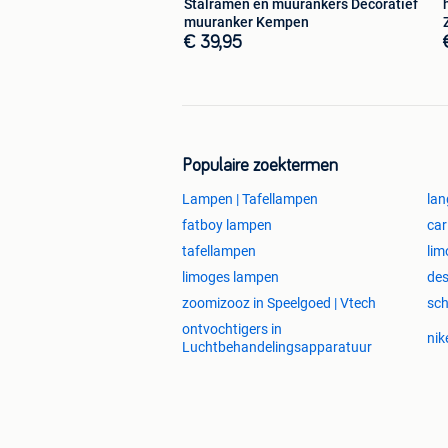
Stalramen en muurankers Decoratief
muuranker Kempen
€ 39,95
Populaire zoektermen
Lampen | Tafellampen
lan
fatboy lampen
car
tafellampen
lim
limoges lampen
des
zoomizooz in Speelgoed | Vtech
sch
ontvochtigers in
nik
Luchtbehandelingsapparatuur