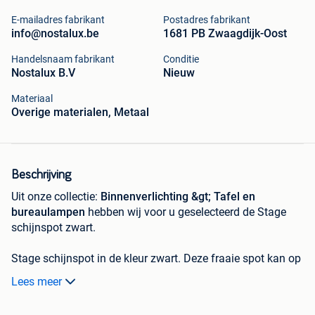
E-mailadres fabrikant
Postadres fabrikant
info@nostalux.be
1681 PB Zwaagdijk-Oost
Handelsnaam fabrikant
Conditie
Nostalux B.V
Nieuw
Materiaal
Overige materialen, Metaal
Beschrijving
Uit onze collectie:
Binnenverlichting &gt; Tafel en
bureaulampen
hebben wij voor u geselecteerd de Stage
schijnspot zwart.
Stage schijnspot in de kleur zwart. Deze fraaie spot kan op
tafel, kast of op de grond geplaatst worden, wordt geleverd
Lees meer
exclusief lichtbron, voorzien van een E27 fitting max. 40
Watt. De lamp is prachtig om een muur aan te lichten