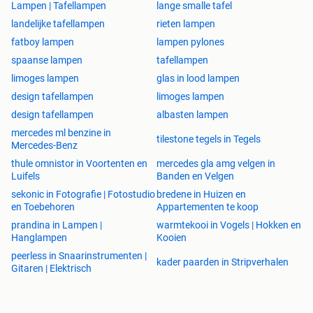
Lampen | Tafellampen
lange smalle tafel
landelijke tafellampen
rieten lampen
fatboy lampen
lampen pylones
spaanse lampen
tafellampen
limoges lampen
glas in lood lampen
design tafellampen
limoges lampen
design tafellampen
albasten lampen
mercedes ml benzine in
tilestone tegels in Tegels
Mercedes-Benz
thule omnistor in Voortenten en
mercedes gla amg velgen in
Luifels
Banden en Velgen
sekonic in Fotografie | Fotostudio
bredene in Huizen en
en Toebehoren
Appartementen te koop
prandina in Lampen |
warmtekooi in Vogels | Hokken en
Hanglampen
Kooien
peerless in Snaarinstrumenten |
kader paarden in Stripverhalen
Gitaren | Elektrisch