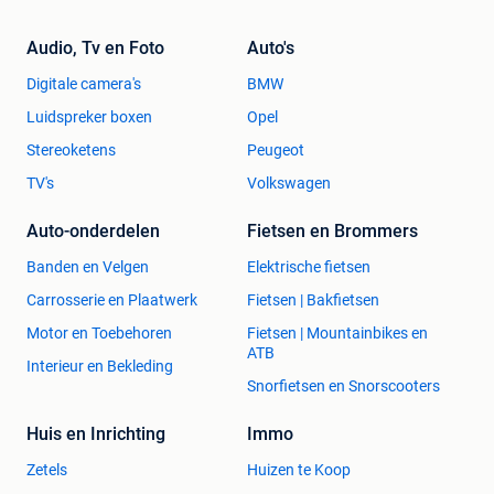
Audio, Tv en Foto
Auto's
Digitale camera's
BMW
Luidspreker boxen
Opel
Stereoketens
Peugeot
TV's
Volkswagen
Auto-onderdelen
Fietsen en Brommers
Banden en Velgen
Elektrische fietsen
Carrosserie en Plaatwerk
Fietsen | Bakfietsen
Motor en Toebehoren
Fietsen | Mountainbikes en
ATB
Interieur en Bekleding
Snorfietsen en Snorscooters
Huis en Inrichting
Immo
Zetels
Huizen te Koop