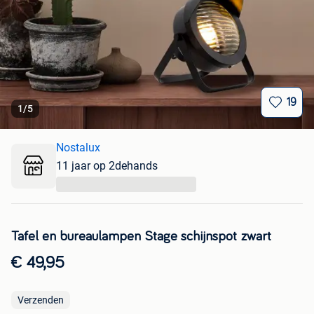
19
1
/
5
Nostalux
11 jaar op 2dehands
...
Tafel en bureaulampen Stage schijnspot zwart
€ 49,95
Verzenden