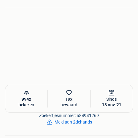
kunt u bij Nostalux terecht voor binnenverlichting,
zonnewijzers, brievenbussen, feestverlichting, parkbanken,
windlichten & tuin accessoires.
Interesse in dit mooie product? Bekijk dit product op:
994x
19x
Sinds
bekeken
bewaard
18 nov '21
Zoekertjesnummer: a84941269
Meld aan 2dehands