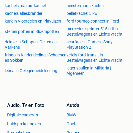
kachels mazoutkachel
heestermans kachels
kachels allesbrander
pelletkachel 5 kw
kurk in Vloerdelen en Plavuizen
ford tourneo connect in Ford
mercedes sprinter 515 cdi in
stenen potten in Bloempotten
Bestelwagens en Lichte vracht
deinze in Schapen, Geiten en
scarface in Games | Sony
Varkens
PlayStation 2
friboo in Kinderkleding | Schoenen
zetels ford transit in
en Sokken
Bestelwagens en Lichte vracht
leger spullen in Militaria |
lebsa in Gelegenheidskleding
Algemeen
Audio, Tv en Foto
Auto's
Digitale camera's
BMW
Luidspreker boxen
Opel
Stereoketens
Peugeot