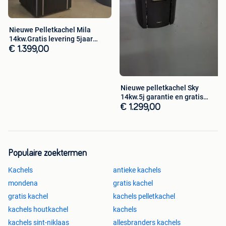
+ zuiniger
+ stiller
Nieuwe Pelletkachel Mila
+ meer vermogen
14kw.Gratis levering 5jaar
garantie
€ 1.399,00
Alle kachels zijn te bezichtigen in onze showroom te
lanaken.
Nieuwe pelletkachel Sky
Wij doen ook onderhoud, installaties, verkoop van
14kw.5j garantie en gratis
onderdelen.
levering
€ 1.299,00
Wij verkopen ook alles van buizen en toebehoren.
Populaire zoektermen
Top kwaliteit Beukenhouten pellets!!! Prijs op aanvraag
Kachels
antieke kachels
mondena
gratis kachel
gratis kachel
kachels pelletkachel
kachels houtkachel
kachels
kachels sint-niklaas
allesbranders kachels