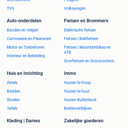
TV's
Volkswagen
Auto-onderdelen
Fietsen en Brommers
Banden en Velgen
Elektrische fietsen
Carrosserie en Plaatwerk
Fietsen | Bakfietsen
Motor en Toebehoren
Fietsen | Mountainbikes en
ATB
Interieur en Bekleding
Snorfietsen en Snorscooters
Huis en Inrichting
Immo
Zetels
Huizen te Koop
Bedden
Huizen te huur
Stoelen
Huizen Buitenland
Tafels
Buitenverblijven
Kleding | Dames
Zakelijke goederen