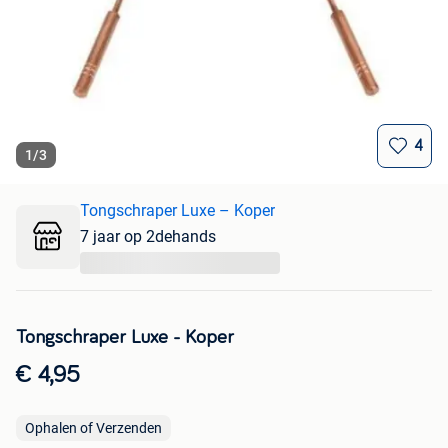
4
1
/
3
Tongschraper Luxe – Koper
7 jaar op 2dehands
...
Tongschraper Luxe - Koper
€ 4,95
Ophalen of Verzenden