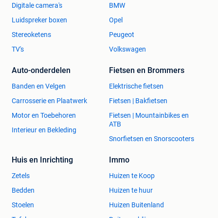
Digitale camera's
BMW
Luidspreker boxen
Opel
Stereoketens
Peugeot
TV's
Volkswagen
Auto-onderdelen
Fietsen en Brommers
Banden en Velgen
Elektrische fietsen
Carrosserie en Plaatwerk
Fietsen | Bakfietsen
Motor en Toebehoren
Fietsen | Mountainbikes en
ATB
Interieur en Bekleding
Snorfietsen en Snorscooters
Huis en Inrichting
Immo
Zetels
Huizen te Koop
Bedden
Huizen te huur
Stoelen
Huizen Buitenland