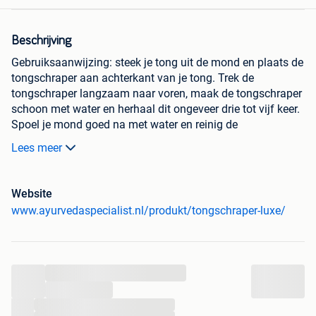
Beschrijving
Gebruiksaanwijzing: steek je tong uit de mond en plaats de
tongschraper aan achterkant van je tong. Trek de
tongschraper langzaam naar voren, maak de tongschraper
schoon met water en herhaal dit ongeveer drie tot vijf keer.
Spoel je mond goed na met water en reinig de
tongschraper. Gebruik de tongschraper 1 x per dag na het
Lees meer
tandenpoetsen in de ochtend.
Luxe tongschraper van koper.
Website
verwijdert afvalstoffen en bacteriën van de tong
www.ayurvedaspecialist.nl/produkt/tongschraper-luxe/
vermindert de kans op plaque en tandproblemen
reinigt de smaakpapillen zodat de smaak verbetert
verwijdert beslag op de tong dat verantwoordelijk is
voor een slechte adem
...
vergemakkelijkt de spijsvertering
...
verbetert de functie van de smaakpapillen
...
geeft een fris gevoel en ondersteunt de mondhygiëne