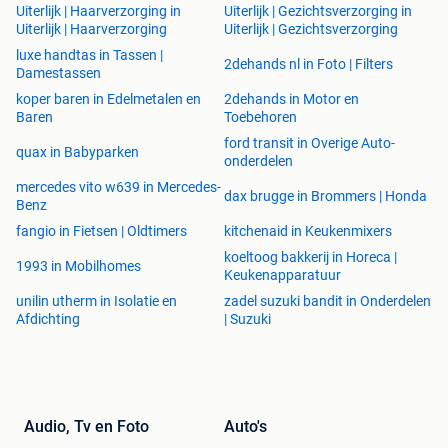
Uiterlijk | Haarverzorging in
Uiterlijk | Gezichtsverzorging in
Uiterlijk | Haarverzorging
Uiterlijk | Gezichtsverzorging
luxe handtas in Tassen |
2dehands nl in Foto | Filters
Damestassen
koper baren in Edelmetalen en
2dehands in Motor en
Baren
Toebehoren
ford transit in Overige Auto-
quax in Babyparken
onderdelen
mercedes vito w639 in Mercedes-
dax brugge in Brommers | Honda
Benz
fangio in Fietsen | Oldtimers
kitchenaid in Keukenmixers
koeltoog bakkerij in Horeca |
1993 in Mobilhomes
Keukenapparatuur
unilin utherm in Isolatie en
zadel suzuki bandit in Onderdelen
Afdichting
| Suzuki
Audio, Tv en Foto
Auto's