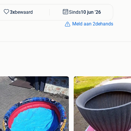
3x
bewaard
Sinds
10 jun '26
Meld aan 2dehands