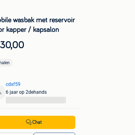
bile wasbak met reservoir
or kapper / kapsalon
 30,00
halen
cdsf59
6 jaar op 2dehands
...
Chat