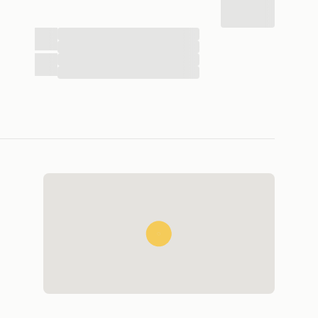
...
...
...
...