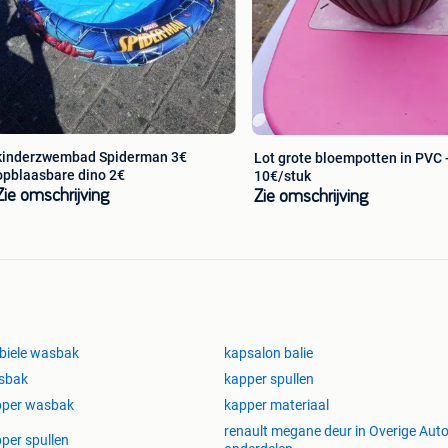
kinderzwembad Spiderman 3€
Lot grote bloempotten in PVC -
opblaasbare dino 2€
10€/stuk
Zie omschrijving
Zie omschrijving
biele wasbak
kapsalon balie
sbak
kapper spullen
pper wasbak
kapper materiaal
renault megane deur in Overige Auto
per spullen