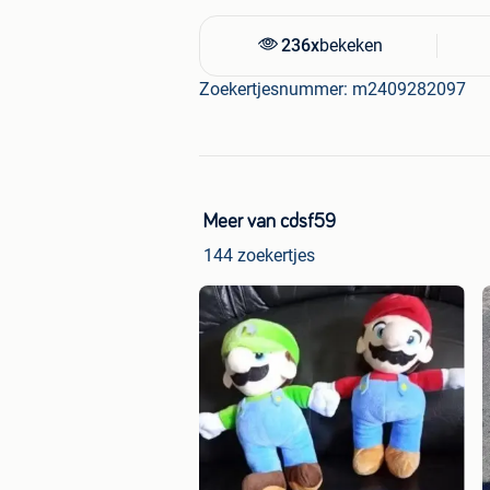
236x
bekeken
Zoekertjesnummer: m2409282097
Meer van cdsf59
144 zoekertjes