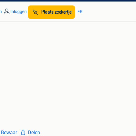
n
Inloggen
FR
Plaats zoekertje
Bewaar
Delen