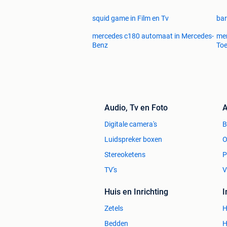
squid game in Film en Tv
bar
mercedes c180 automaat in Mercedes-
mer
Benz
To
Audio, Tv en Foto
A
Digitale camera's
Luidspreker boxen
O
Stereoketens
P
TV's
V
Huis en Inrichting
Zetels
H
Bedden
H