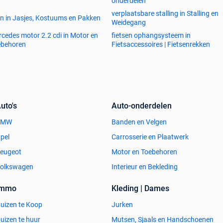
onderdelen
verplaatsbare stalling in Stalling en
n in Jasjes, Kostuums en Pakken
Weidegang
cedes motor 2.2 cdi in Motor en
fietsen ophangsysteem in
ebehoren
Fietsaccessoires | Fietsenrekken
uto's
Auto-onderdelen
BMW
Banden en Velgen
pel
Carrosserie en Plaatwerk
eugeot
Motor en Toebehoren
olkswagen
Interieur en Bekleding
Immo
Kleding | Dames
uizen te Koop
Jurken
uizen te huur
Mutsen, Sjaals en Handschoenen