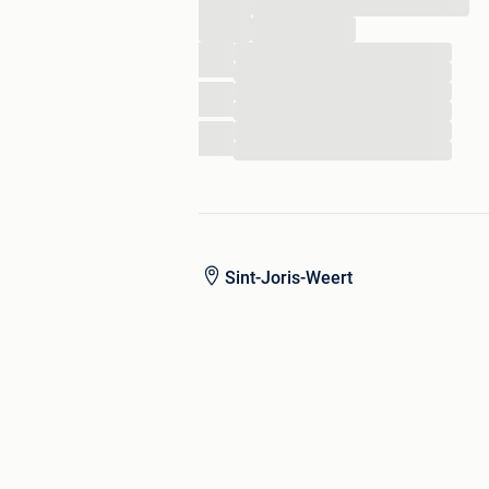
...
...
...
...
...
...
...
Sint-Joris-Weert