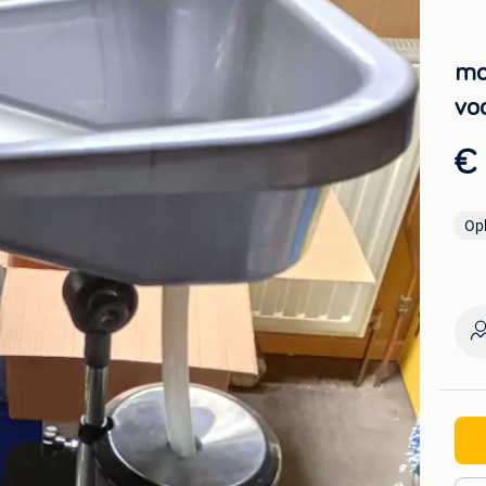
mo
vo
€
Op