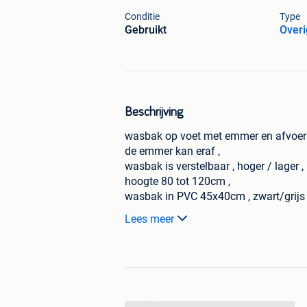
Conditie
Type
Gebruikt
Overi
Beschrijving
wasbak op voet met emmer en afvoers
de emmer kan eraf ,
wasbak is verstelbaar , hoger / lager ,
hoogte 80 tot 120cm ,
wasbak in PVC 45x40cm , zwart/grijs ,
praktisch om mee te nemen en te gebr
Lees meer
enkel afhalen geen verzending
...