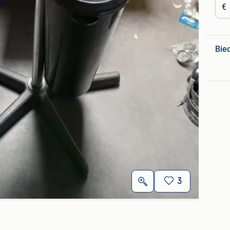
€
Bie
3