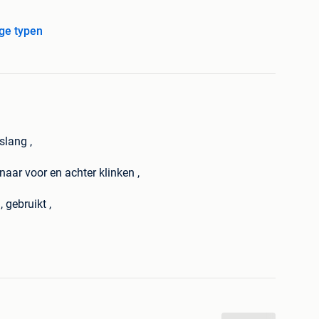
ge typen
lang ,
 naar voor en achter klinken ,
 gebruikt ,
uiken ,