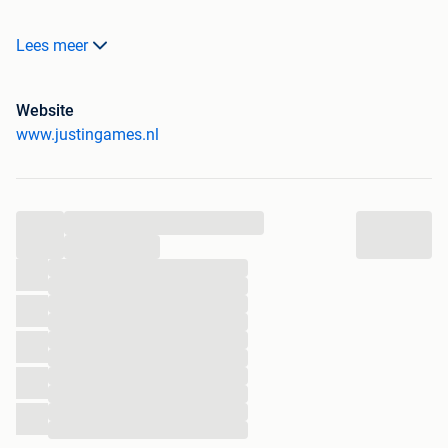
Lees meer
www.JustinGames.nl
Koop al jouw games, accessoires en consoles veilig en
snel via onze webshop met Bancontact of Klarna Achteraf
Website
Betalen.
www.justingames.nl
- Groot assortiment en alles uit voorraad leverbaar
- WebwinkelKeur gemiddeld cijfer: 9.4
...
- Standaard 2 maanden garantie
...
- Verzenden of ophalen (op afspraak)
...
...
...
Ons ruime assortiment is te vinden in onze webshop! Voor
...
...
meer info over dit specifieke product, klik op link:
...
...
...
...
...