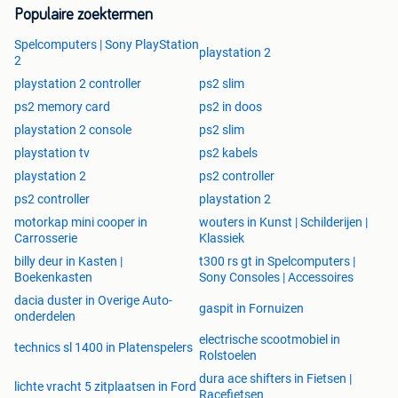
Populaire zoektermen
Spelcomputers | Sony PlayStation
playstation 2
2
playstation 2 controller
ps2 slim
ps2 memory card
ps2 in doos
playstation 2 console
ps2 slim
playstation tv
ps2 kabels
playstation 2
ps2 controller
ps2 controller
playstation 2
motorkap mini cooper in
wouters in Kunst | Schilderijen |
Carrosserie
Klassiek
billy deur in Kasten |
t300 rs gt in Spelcomputers |
Boekenkasten
Sony Consoles | Accessoires
dacia duster in Overige Auto-
gaspit in Fornuizen
onderdelen
electrische scootmobiel in
technics sl 1400 in Platenspelers
Rolstoelen
dura ace shifters in Fietsen |
lichte vracht 5 zitplaatsen in Ford
Racefietsen