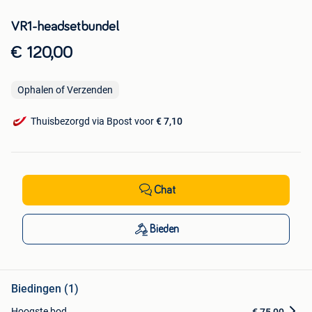
VR1-headsetbundel
€ 120,00
Ophalen of Verzenden
Thuisbezorgd via Bpost voor
€ 7,10
Chat
Bieden
Biedingen (1)
Hoogste bod
€ 75,00