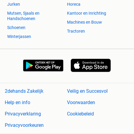
Jurken
Horeca
Mutsen, Sjaals en
Kantoor en Inrichting
Handschoenen
Machines en Bouw
Schoenen
Tractoren
Winterjassen
2dehands Zakelijk
Veilig en Succesvol
Help en info
Voorwaarden
Privacyverklaring
Cookiebeleid
Privacyvoorkeuren