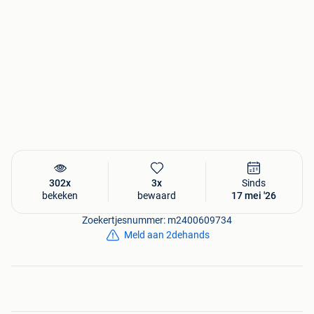
302x
3x
Sinds
bekeken
bewaard
17 mei '26
Zoekertjesnummer: m2400609734
Meld aan 2dehands