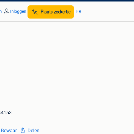
n
Inloggen
FR
Plaats zoekertje
44153
Bewaar
Delen