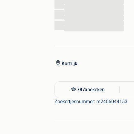
...
...
...
...
...
...
Kortrijk
787x
bekeken
Zoekertjesnummer: m2406044153