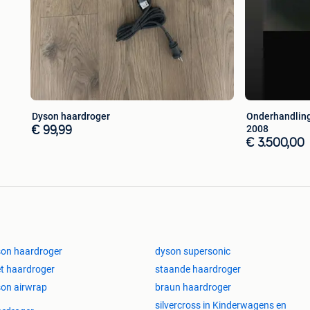
Dyson haardroger
Onderhandling
2008
€ 99,99
€ 3.500,00
on haardroger
dyson supersonic
t haardroger
staande haardroger
on airwrap
braun haardroger
silvercross in Kinderwagens en