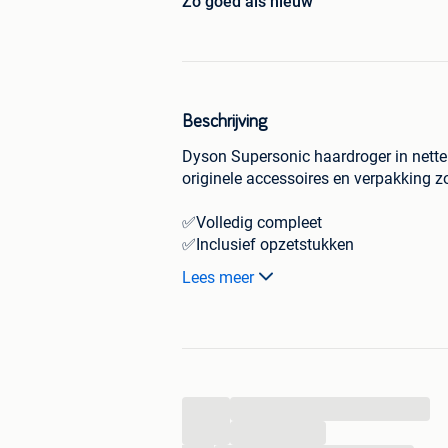
Zo goed als nieuw
Beschrijving
Dyson Supersonic haardroger in nette 
originele accessoires en verpakking zo
✅Volledig compleet
✅Inclusief opzetstukken
✅Inclusief originele doos
Lees meer
✅Werkt naar behoren
...
...