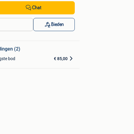
Chat
Bieden
dingen (2)
gste bod
€ 85,00