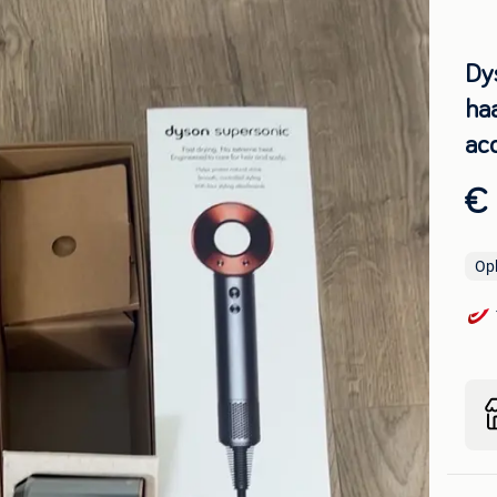
Dy
ha
ac
€
Op