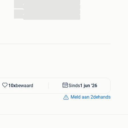
...
...
...
...
10x
bewaard
Sinds
1 jun '26
Meld aan 2dehands