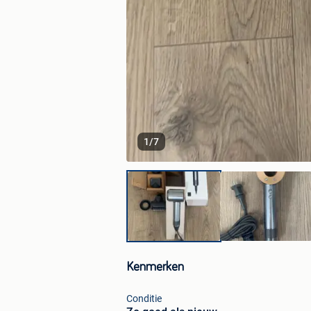
1
/
7
Kenmerken
Conditie