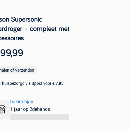
son Supersonic
ardroger – compleet met
cessoires
 99,99
halen of Verzenden
Thuisbezorgd via Bpost voor
€ 7,85
hakim tijani
1 jaar op 2dehands
...