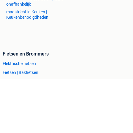
onafhankelijk
maastricht in Keuken |
Keukenbenodigdheden
Fietsen en Brommers
Elektrische fietsen
Fietsen | Bakfietsen
Fietsen | Mountainbikes en ATB
Snorfietsen en Snorscooters
Zakelijke goederen
Horeca
Kantoor en Inrichting
Machines en Bouw