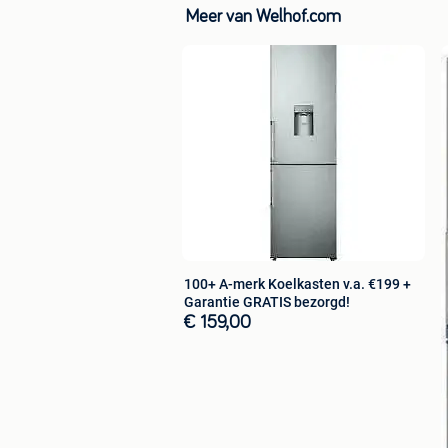
Unieke producten: Op=Op
Meer van Welhof.com
Mogelijkheid tot ophalen (ook d
Je werkt mee aan een beter mili
Betaalmogelijkheden:
Betalen kunt u eenvoudig doen via on
Sofortbanking, achteraf met Klarna of
Bestel direct via de link hieronder.
100+ A-merk Koelkasten v.a. €199 +
Garantie GRATIS bezorgd!
€ 159,00