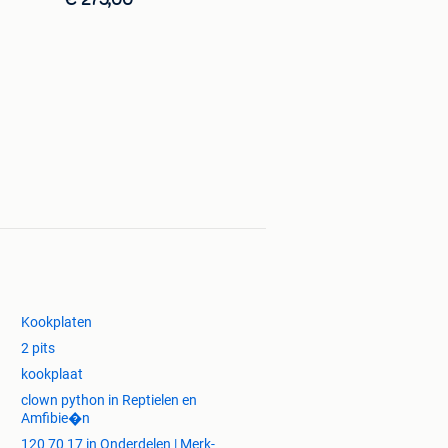
€ 275,00
Kookplaten
2 pits
kookplaat
clown python in Reptielen en
Amfibie�n
120 70 17 in Onderdelen | Merk-