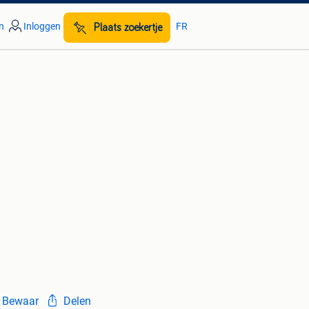
n
Inloggen
FR
Plaats zoekertje
Bewaar
Delen