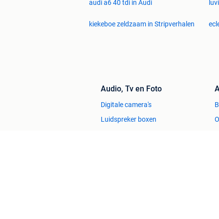
audi a6 40 tdi in Audi
luv
kiekeboe zeldzaam in Stripverhalen
ecl
Audio, Tv en Foto
A
Digitale camera's
Luidspreker boxen
O
Stereoketens
P
TV's
V
Huis en Inrichting
Zetels
H
Bedden
H
Stoelen
H