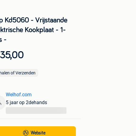
p Kd5060 - Vrijstaande
ktrische Kookplaat - 1-
s -
 35,00
halen of Verzenden
Welhof.com
5 jaar op 2dehands
...
Website