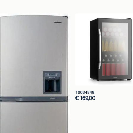
ezelfde dag)
eu
ze webshop. U kunt vooraf betalen met Bancontact,
 Pinnen/contant bij levering.
10034848
€ 169,00