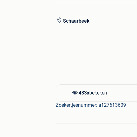
Waarom kiezen voor Dsp Kd5060?
Schaarbeek
Ideaal voor compacte ruimtes of
Snel klaar voor gebruik dankzij 
Eenvoudig te bedienen met 5 t
Veiligheid voorop met oververhit
Alléén bij Welhof.com!
GRATIS verzending en retour door heel
volledige garantie!
Nog meer voordelen:
483x
bekeken
Gratis bezorgd
Zoekertjesnummer: a127613609
Gratis retour
Snel bezorgd
Gratis aansluitservice
Betalen aan de deur met pin of 
Alle producten direct uit eigen 