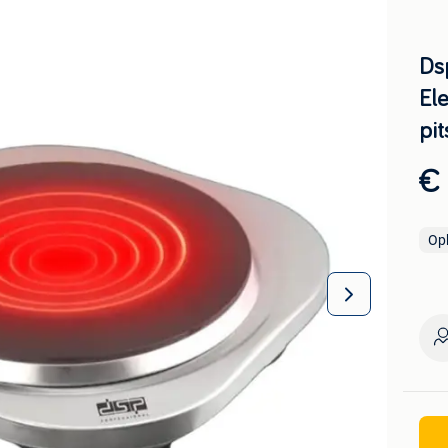
Ds
Ele
pit
€
Op