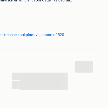
aktisch en efficiënt voor dagelijks gebruik.
ookzone van 19 cm en een vermogen van 1200 W is
verse pannen en gerechten.
 bereikt een temperatuur tot 300°C binnen 36
t beginnen met koken.
ktrische-kookplaat-vrijstaand-n0520
voudig uit 5 verschillende warmtestanden met de
oont wanneer de kookplaat in gebruik is.
ververhittingsbeveiliging zorgt voor extra veiligheid
...
...
...
...
iliging