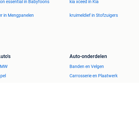
ion essential in Babyfoons
kia xceed in Kia
er in Mengpanelen
kruimeldief in Stofzuigers
uto's
Auto-onderdelen
BMW
Banden en Velgen
pel
Carrosserie en Plaatwerk
eugeot
Motor en Toebehoren
olkswagen
Interieur en Bekleding
Immo
Kleding | Dames
uizen te Koop
Jurken
uizen te huur
Mutsen, Sjaals en Handschoenen
uizen Buitenland
Schoenen