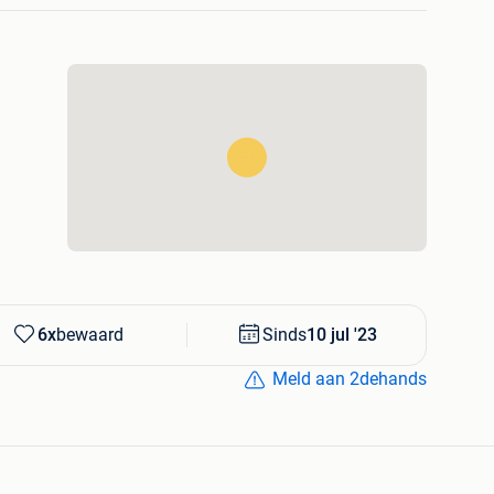
 als extra kookpit
de snelle opwarmtijd
emperatuurstanden
tingsbeveiliging
 België en Nederland, altijd met 1 tot 3 jaar
6x
bewaard
Sinds
10 jul '23
Meld aan 2dehands
contant
voorraad