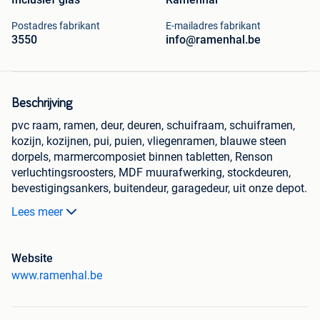
Postadres fabrikant
E-mailadres fabrikant
3550
info@ramenhal.be
Beschrijving
pvc raam, ramen, deur, deuren, schuifraam, schuiframen,
kozijn, kozijnen, pui, puien, vliegenramen, blauwe steen
dorpels, marmercomposiet binnen tabletten, Renson
verluchtingsroosters, MDF muurafwerking, stockdeuren,
bevestigingsankers, buitendeur, garagedeur, uit onze depot.
maatwerk ook mogelijk met momenteel 15%
Lees meer
fabriekskorting, pvc ramen en deuren, rolluiken,
voorzetrolluik, opbouwrolluik, monoblock rolluik, stuur ons
een mail voor een gratis prijsofferte.
Website
Stockverkoop van de Kleuren, houtstructuur, generfd,
www.ramenhal.be
antracietgrijs 7016, kwarts grijs 7039, mat zwart 9005, vlak
wit 9016.
Ramen vanaf 90€ excl. btw