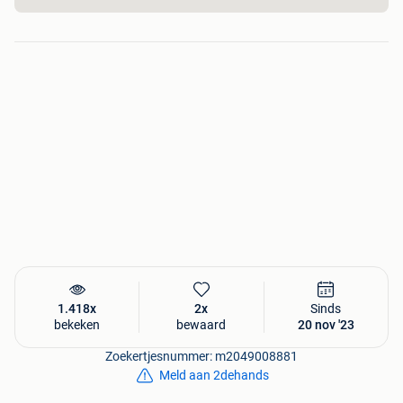
9005
980x2100 links en rechts draaiend
1200x2100 links en rechts draaiend
Deuren PVC 4/4 glas wit, antracietgrijs, kwarts grijs, zwart
9005
980x2100 links en rechts draaiend
Deuren PVC 4/4 paneel wit, antracietgrijs, kwarts grijs,
zwart 9005
980x2100 links en rechts draaiend
Dubbele deuren 1/2 glas wit antracietgrijs of kwarts grijs,
zwart 9005
1800x2100
1.418x
2x
Sinds
Dubbele deuren 4/4 glas wit antracietgrijs of kwarts grijs,
bekeken
bewaard
20 nov '23
zwart 9005
Zoekertjesnummer: m2049008881
1800x2100
Meld aan 2dehands
Dubbele deuren 4/4 paneel wit antracietgrijs of kwarts