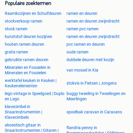
980x400 vast raam
Populaire zoektermen
1980x500 vast raam
Raamkozijnen en Schuifdeuren
ramen en deuren
2000x400 vast raam
stockverkoop ramen
ramen en deuren zwijndrecht
2180x500 vast raam
stock ramen
ramen pvc ramen
2380x500 vast raam
2480x500 vast raam
kunststof deuren kozijnen
ramen en deuren zwijndrecht
2780x50 vast raam
houten ramen deuren
pvc ramen en deuren
2980x500 vast raam
gratis ramen
oude ramen
gebruikte ramen deuren
dubbele deuren met kozijn
Kiep ramen 1 vleugel wit antracietgrijs of kwarts grijs,
Mineralen en Fossielen in
zwart 9005
van mossel in Kia
Mineralen en Fossielen
500x450 Kiep raam 1 vleugel
werktafel keuken in Keuken |
980x600 Kiep raam 1 vleugel
stokvis in Fietsen | Jongens
Keukenelementen
1500x500 Kiep raam 1 vleugel
lego vintage in Speelgoed | Duplo
buggy tweeling in Tweelingen en
2000x700 Kiep raam 1 vleugel
en Lego
Meerlingen
1200x800 Kiep raam 1 vleugel
klavecimbel in
Snaarinstrumenten |
spoelbak caravan in Caravans
Draai en kiep ramen 1 vleugel wit antracietgrijs of kwarts
Klavecimbels
grijs, zwart 9005
akoestisch gitaar in
500x600 raam met 1 vleugel draai en kiep
flandria penny in
Snaarinstrumenten | Gitaren |
Brommeronderdelen | Oldtimers