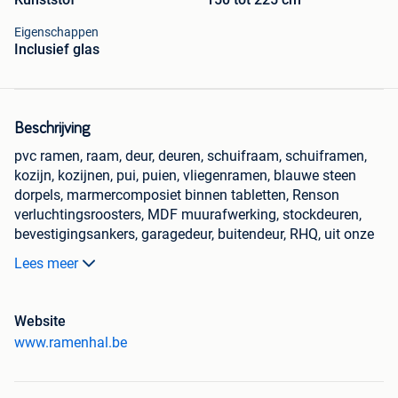
Eigenschappen
Inclusief glas
Beschrijving
pvc ramen, raam, deur, deuren, schuifraam, schuiframen,
kozijn, kozijnen, pui, puien, vliegenramen, blauwe steen
dorpels, marmercomposiet binnen tabletten, Renson
verluchtingsroosters, MDF muurafwerking, stockdeuren,
bevestigingsankers, garagedeur, buitendeur, RHQ, uit onze
Ramenhal depot.
Lees meer
maatwerk ook mogelijk met momenteel 15%
fabriekskorting, pvc ramen en deuren, rolluiken,
voorzetrolluik, opbouwrolluik, monoblock rolluik, stuur ons
Website
een mail voor een gratis prijsofferte.
www.ramenhal.be
Stockverkoop van de Kleuren, houtstructuur, generfd,
antracietgrijs 7016, kwarts grijs 7039, mat zwart 9005, vlak
wit 9016.