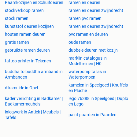
Raamkozijnen en Schuifdeuren
ramen en deuren
Vaste ramen wit, antracietgrijs of kwarts grijs, zwart 9005
400x2100 vast raam
stockverkoop ramen
ramen en deuren zwijndrecht
900x2100 vast raam
stock ramen
ramen pvc ramen
1100x2100 vast raam
kunststof deuren kozijnen
ramen en deuren zwijndrecht
1300x2100vast raam
houten ramen deuren
pvc ramen en deuren
1500x2100 vast raam
gratis ramen
oude ramen
1700x2100 vast raam
1980X2100 vast raam
gebruikte ramen deuren
dubbele deuren met kozijn
2480x2100 vast raam
marklin catalogus in
tattoo printer in Tekenen
980x400 vast raam
Modeltreinen | H0
1980x500 vast raam
buddha to buddha armband in
waterpomp tallas in
2000x400 vast raam
Armbanden
Waterpompen
2180x500 vast raam
kamelen in Speelgoed | Knuffels
diksmuide in Opel
2380x500 vast raam
en Pluche
2480x500 vast raam
kader verlichting in Badkamer |
lego 76388 in Speelgoed | Duplo
2780x500 vast raam
Badkamermeubels
en Lego
2980x500 vast raam
inlegwerk in Antiek | Meubels |
paint paarden in Paarden
Tafels
Kiep ramen 1 vleugel wit antracietgrijs of kwarts grijs,
zwart 9005