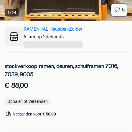
5
1
/
24
RAMENHAL Heusden-Zolder
6 jaar op 2dehands
...
stockverkoop ramen, deuren, schuiframen 7016,
7039, 9005
€ 88,00
Ophalen of Verzenden
Verzenden voor
€ 50,00