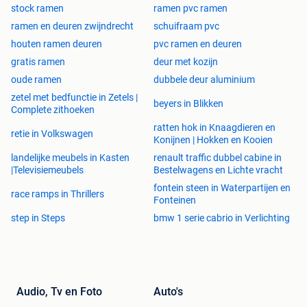
stock ramen
ramen pvc ramen
1700x2100 vast raam
ramen en deuren zwijndrecht
schuifraam pvc
1980X2100 vast raam
houten ramen deuren
pvc ramen en deuren
2480x2100 vast raam
980x400 vast raam
gratis ramen
deur met kozijn
1980x500 vast raam
oude ramen
dubbele deur aluminium
2000x400 vast raam
zetel met bedfunctie in Zetels |
beyers in Blikken
2180x500 vast raam
Complete zithoeken
2380x500 vast raam
ratten hok in Knaagdieren en
retie in Volkswagen
2480x500 vast raam
Konijnen | Hokken en Kooien
2780x500 vast raam
landelijke meubels in Kasten
renault traffic dubbel cabine in
2980x500 vast raam
|Televisiemeubels
Bestelwagens en Lichte vracht
fontein steen in Waterpartijen en
race ramps in Thrillers
Kiep ramen 1 vleugel wit antracietgrijs of kwarts grijs,
Fonteinen
zwart 9005
step in Steps
bmw 1 serie cabrio in Verlichting
500x450 Kiep raam 1 vleugel
1000x600 Kiep raam 1 vleugel
1500x500 Kiep raam 1 vleugel
2000x700 Kiep raam 1 vleugel
1200x800 Kiep raam 1 vleugel
Audio, Tv en Foto
Auto's