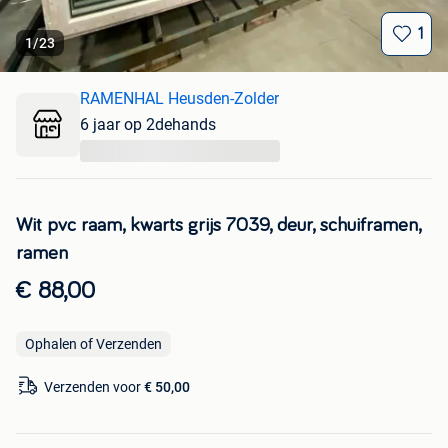
1
1
/
23
RAMENHAL Heusden-Zolder
6 jaar op 2dehands
...
Wit pvc raam, kwarts grijs 7039, deur, schuiframen,
ramen
€ 88,00
Ophalen of Verzenden
Verzenden voor
€ 50,00