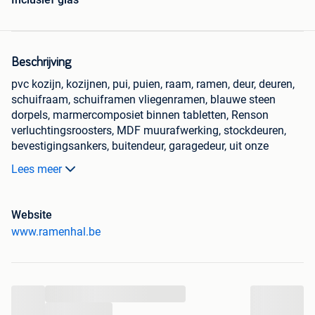
Beschrijving
pvc kozijn, kozijnen, pui, puien, raam, ramen, deur, deuren,
schuifraam, schuiframen vliegenramen, blauwe steen
dorpels, marmercomposiet binnen tabletten, Renson
verluchtingsroosters, MDF muurafwerking, stockdeuren,
bevestigingsankers, buitendeur, garagedeur, uit onze
Ramenhal depot.
Lees meer
maatwerk ook mogelijk met momenteel 15%
fabriekskorting, pvc ramen en deuren, rolluiken,
voorzetrolluik, opbouwrolluik, monoblock rolluik, stuur ons
Website
een mail voor een gratis prijsofferte.
www.ramenhal.be
Stockverkoop van de Kleuren, houtstructuur, generfd,
antracietgrijs 7016, kwarts grijs 7039, mat zwart 9005, vlak
wit 9016.
Ramen vanaf 88€ excl. btw
...
Levering vanaf 50€ excl. btw
...