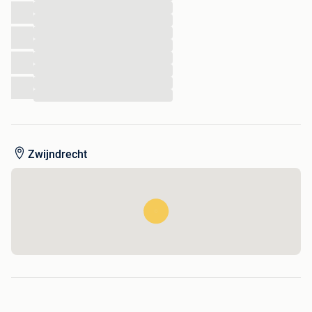
...
...
...
...
...
...
...
...
Zwijndrecht