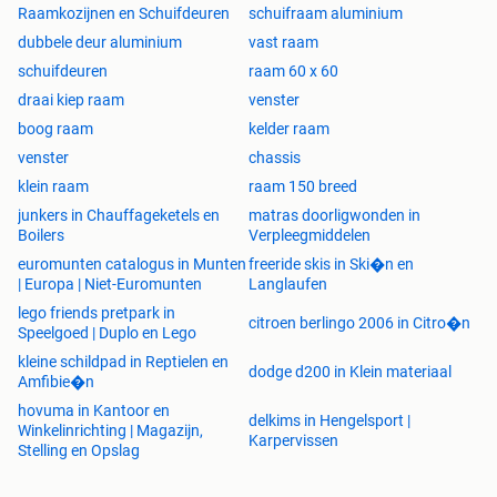
Raamkozijnen en Schuifdeuren
schuifraam aluminium
dubbele deur aluminium
vast raam
schuifdeuren
raam 60 x 60
draai kiep raam
venster
boog raam
kelder raam
venster
chassis
klein raam
raam 150 breed
junkers in Chauffageketels en
matras doorligwonden in
Boilers
Verpleegmiddelen
euromunten catalogus in Munten
freeride skis in Ski�n en
| Europa | Niet-Euromunten
Langlaufen
lego friends pretpark in
citroen berlingo 2006 in Citro�n
Speelgoed | Duplo en Lego
kleine schildpad in Reptielen en
dodge d200 in Klein materiaal
Amfibie�n
hovuma in Kantoor en
delkims in Hengelsport |
Winkelinrichting | Magazijn,
Karpervissen
Stelling en Opslag