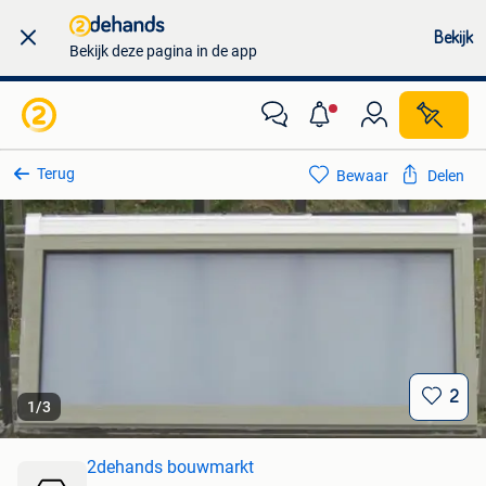
Bekijk
Bekijk deze pagina in de app
Terug
Bewaar
Delen
2
1
/
3
2dehands bouwmarkt