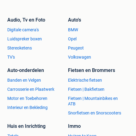
Audio, Tv en Foto
Auto's
Digitale camera's
BMW
Luidspreker boxen
Opel
Stereoketens
Peugeot
TV's
Volkswagen
Auto-onderdelen
Fietsen en Brommers
Banden en Velgen
Elektrische fietsen
Carrosserie en Plaatwerk
Fietsen | Bakfietsen
Motor en Toebehoren
Fietsen | Mountainbikes en
ATB
Interieur en Bekleding
Snorfietsen en Snorscooters
Huis en Inrichting
Immo
Zetels
Huizen te Koop