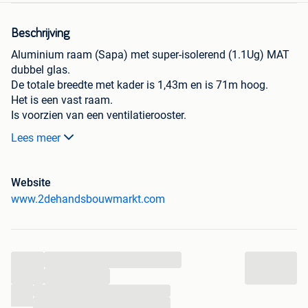
Beschrijving
Aluminium raam (Sapa) met super-isolerend (1.1Ug) MAT
dubbel glas.
De totale breedte met kader is 1,43m en is 71m hoog.
Het is een vast raam.
Is voorzien van een ventilatierooster.
Zowel binnen als buiten geelgrijs ral 7034.
Lees meer
De prijs is per stuk maar heb er zo 2 stuks van.
Op mijn eigen website , www.2dehandsbouwmarkt.com
Website
vind je meer dan 1500 ramen , deuren , terrasramen en
www.2dehandsbouwmarkt.com
schuiframen.
Je kunt er zoeken op afmetingen , materiaal en kleur.
Alles is van Belgische topkwaliteit: Schuco , Profel , Belisol
, Engels , Veka , =...Mocht je iets vinden ben je steeds
...
welkom na een belletje.
...
ALLES KAN OOK STEEDS GRATIS GELEVERD WORDEN.
...
Voor meer info: 0494 16 77 54 of 0496 69 23.
...