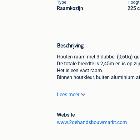
Type
Hoogt
Raamkozijn
225 
Beschrijving
Houten raam met 3 dubbel (0,6Ug) ge
De totale breedte is 2,45m en is op z
Het is een vast raam.
Binnen houtkleur, buiten aluminium af
Op mijn eigen website , www.2dehan
Lees meer
deuren , terrasramen en schuiframen.
Je kunt er zoeken op afmetingen , mate
Website
www.2dehandsbouwmarkt.com
Alles is van Belgische topkwaliteit: Schu
Mocht je iets vinden ben je steeds wel