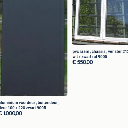
pvc raam , chassis , venster 21
wit / zwart ral 9005
€ 550,00
aluminium voordeur , buitendeur ,
deur 100 x 220 zwart 9005
€ 1.000,00