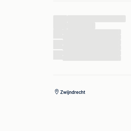
ALLES KAN OOK STEEDS GRATIS G
...
Voor meer info: 0494 16 77 54 of 049
...
...
...
...
...
...
...
Zwijndrecht