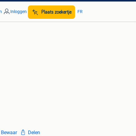
n
Inloggen
FR
Plaats zoekertje
Bewaar
Delen