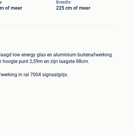
e
Breedte
cm of meer
225 cm of meer
laagd low energy glas en aluminium buitenafwerking.
ijn hoogte punt 2,59m en zijn laagste 88cm.
werking in ral 7004 signaalgrijs.
dsbouwmarkt.com vind je meer dan 1500 ramen ,
riaal en kleur.
co , Profel , Belisol , Engels , Veka , =...
kom na een belletje.