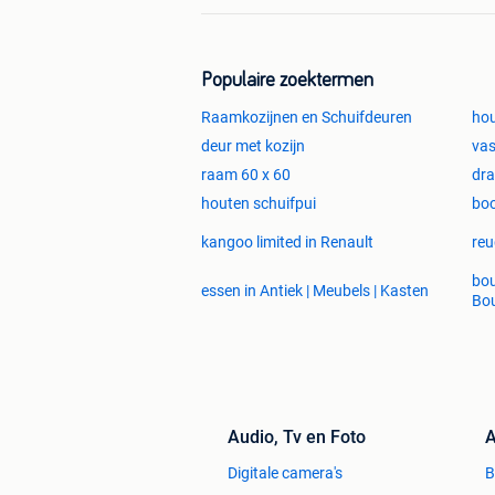
Populaire zoektermen
Raamkozijnen en Schuifdeuren
hou
deur met kozijn
vas
raam 60 x 60
dra
houten schuifpui
bo
kangoo limited in Renault
reu
bou
essen in Antiek | Meubels | Kasten
Bo
Audio, Tv en Foto
A
Digitale camera's