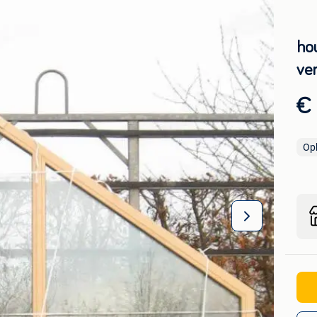
hou
ven
€
Op