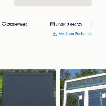
20x
bewaard
Sinds
13 dec '25
Meld aan 2dehands