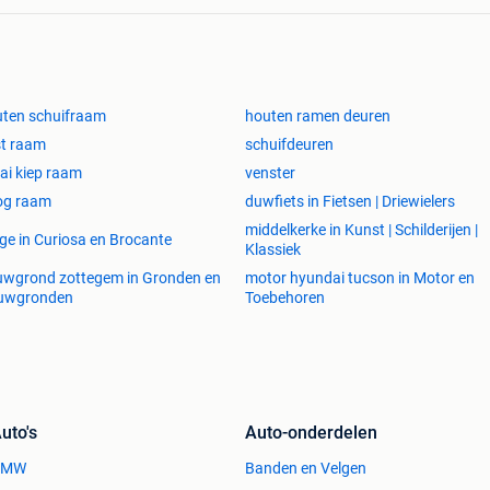
ten schuifraam
houten ramen deuren
t raam
schuifdeuren
ai kiep raam
venster
og raam
duwfiets in Fietsen | Driewielers
middelkerke in Kunst | Schilderijen |
ge in Curiosa en Brocante
Klassiek
wgrond zottegem in Gronden en
motor hyundai tucson in Motor en
uwgronden
Toebehoren
uto's
Auto-onderdelen
BMW
Banden en Velgen