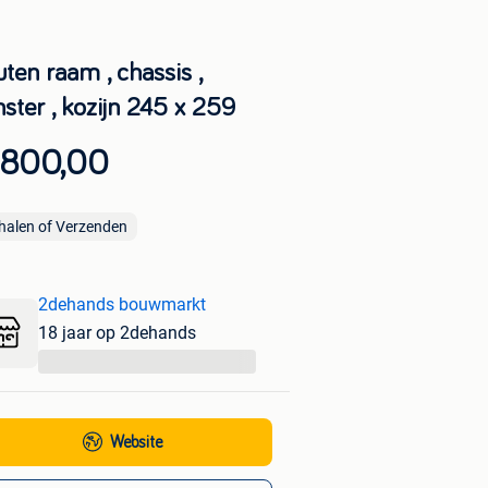
ten raam , chassis ,
ster , kozijn 245 x 259
 800,00
halen of Verzenden
2dehands bouwmarkt
18 jaar op 2dehands
...
Website