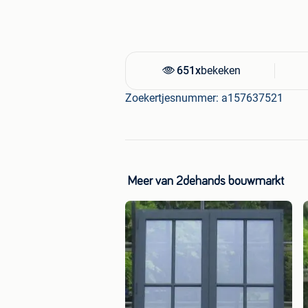
651x
bekeken
Zoekertjesnummer: a157637521
Meer van 2dehands bouwmarkt