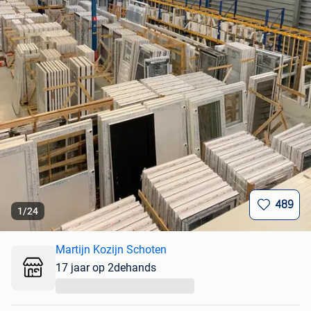
489
1
/
24
Martijn Kozijn Schoten
17 jaar op 2dehands
...