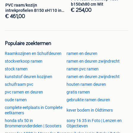
b150xh80 cm Wit
b90 x h100 cm € 221,00 ----- b100 x h100 cm € 237,00
PVC raam/kozijn
€ 254,00
intrekprofielen B150 xH110 in
b90 x h110 cm € 231,00 ----- b100 x h110 cm € 246,00
voorraad nieuw
€ 461,00
Kunststof draaikiep kozijnen 70mm HR++ dubbelglas
b80 x h140 cm € 245,00
b80 x h170 cm € 289,00
Populaire zoektermen
b80 x h215 cm € 353,00
Raamkozijnen en Schuifdeuren
ramen en deuren
stockverkoop ramen
ramen en deuren zwijndrecht
stock ramen
ramen pvc ramen
Kunststof draai-draaikiep kozijnen 70mm HR++
dubbelglas
kunststof deuren kozijnen
ramen en deuren zwijndrecht
schuifraam pvc
houten ramen deuren
b160 x h215 cm € 730,00
pvc ramen en deuren
gratis ramen
b180 x h215 cm € 762,00
oude ramen
gebruikte ramen deuren
complete eetplaats in Complete
Kunststof vast-draaikiep kozijnen 70mm HR++ dubbelglas
kever bodem in Oldtimers
eetkamers
honda sfx 50 in
sony 16 35 in Foto | Lenzen en
b150 x h80 cm € 254,00
Brommeronderdelen | Scooters
Objectieven
b150 x h80 cm + intrekrand 2 cm rondom € 279,00