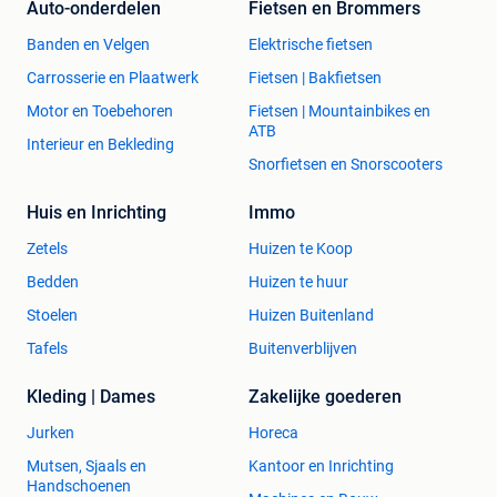
Auto-onderdelen
Fietsen en Brommers
Banden en Velgen
Elektrische fietsen
Carrosserie en Plaatwerk
Fietsen | Bakfietsen
Motor en Toebehoren
Fietsen | Mountainbikes en
ATB
Interieur en Bekleding
Snorfietsen en Snorscooters
Huis en Inrichting
Immo
Zetels
Huizen te Koop
Bedden
Huizen te huur
Stoelen
Huizen Buitenland
Tafels
Buitenverblijven
Kleding | Dames
Zakelijke goederen
Jurken
Horeca
Mutsen, Sjaals en
Kantoor en Inrichting
Handschoenen