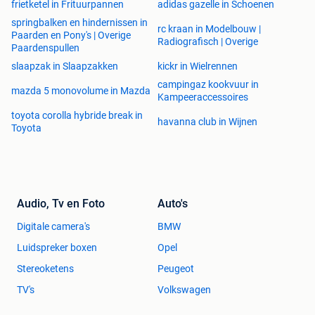
frietketel in Frituurpannen
adidas gazelle in Schoenen
springbalken en hindernissen in
rc kraan in Modelbouw |
Paarden en Pony's | Overige
Radiografisch | Overige
Paardenspullen
slaapzak in Slaapzakken
kickr in Wielrennen
campingaz kookvuur in
mazda 5 monovolume in Mazda
Kampeeraccessoires
toyota corolla hybride break in
havanna club in Wijnen
Toyota
Audio, Tv en Foto
Auto's
Digitale camera's
BMW
Luidspreker boxen
Opel
Stereoketens
Peugeot
TV's
Volkswagen