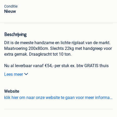
Conditie
Nieuw
Beschrijving
Dit is de meeste handzame en lichte rijplaat van de markt.
Maatvoering 200x80cm. Slechts 22kg met handgreep voor
extra gemak. Draagkracht tot 10 ton.
Nu al leverbaar vanaf €54,- per stuk ex. btw GRATIS thuis
geleverd!
Lees meer
Ook allerlei andere maten leverbaar. Stapelbokken en
koppelstukken behoren ook tot ons assortiment.
Website
U kunt de rijplaten ook afhalen in Lunteren.
klik hier om naar onze website te gaan voor meer informatie
Bezoek voor meer informatie of om te bestellen onze
website:
www.lvv-trading.nl