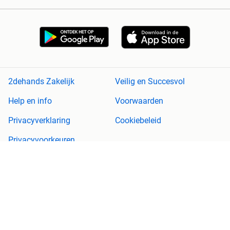
2dehands Zakelijk
Veilig en Succesvol
Help en info
Voorwaarden
Privacyverklaring
Cookiebeleid
Privacyvoorkeuren
Over 2dehands
Adevinta
Sitemap
2dehands is niet aansprakelijk voor (gevolg)schade die voortkomt