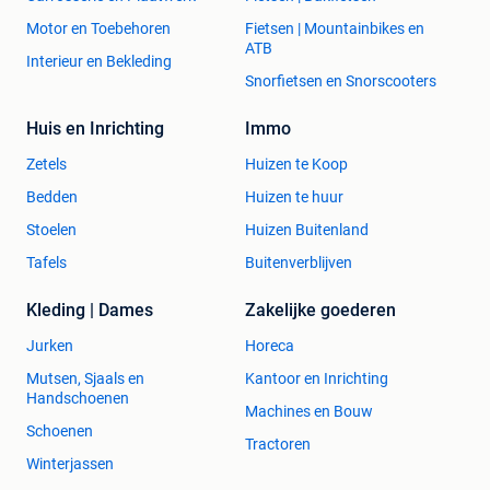
Motor en Toebehoren
Fietsen | Mountainbikes en
ATB
Interieur en Bekleding
Snorfietsen en Snorscooters
Huis en Inrichting
Immo
Zetels
Huizen te Koop
Bedden
Huizen te huur
Stoelen
Huizen Buitenland
Tafels
Buitenverblijven
Kleding | Dames
Zakelijke goederen
Jurken
Horeca
Mutsen, Sjaals en
Kantoor en Inrichting
Handschoenen
Machines en Bouw
Schoenen
Tractoren
Winterjassen