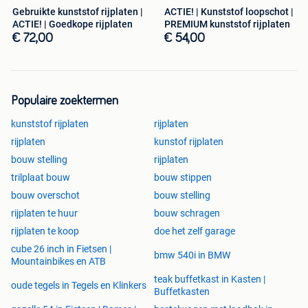
Gebruikte kunststof rijplaten |
ACTIE! | Kunststof loopschot |
ACTIE! | Goedkope rijplaten
PREMIUM kunststof rijplaten
€ 72,00
€ 54,00
Populaire zoektermen
kunststof rijplaten
rijplaten
rijplaten
kunstof rijplaten
bouw stelling
rijplaten
trilplaat bouw
bouw stippen
bouw overschot
bouw stelling
rijplaten te huur
bouw schragen
rijplaten te koop
doe het zelf garage
cube 26 inch in Fietsen |
bmw 540i in BMW
Mountainbikes en ATB
teak buffetkast in Kasten |
oude tegels in Tegels en Klinkers
Buffetkasten