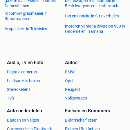
gazelle 54 in Fietsen | Dames |
bestelwagen met laadbak in
Damesfietsen
Bestelwagens en Lichte vracht
robomow grasmaaier in
ton en tinneke in Stripverhalen
Robotmaaiers
motoren yamaha diversion 900 in
tv speakers in Televisies
Onderdelen | Yamaha
Audio, Tv en Foto
Auto's
Digitale camera's
BMW
Luidspreker boxen
Opel
Stereoketens
Peugeot
TV's
Volkswagen
Auto-onderdelen
Fietsen en Brommers
Banden en Velgen
Elektrische fietsen
Carrosserie en Plaatwerk
Fietsen | Bakfietsen