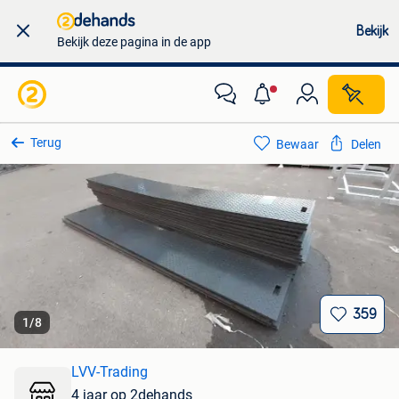
Bekijk
Bekijk deze pagina in de app
Terug
Bewaar
Delen
359
1
/
8
LVV-Trading
4 jaar op 2dehands