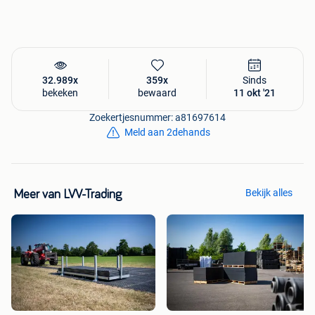
Direct online bestellen?
32.989x
359x
Sinds
bekeken
bewaard
11 okt '21
Zoekertjesnummer: a81697614
Meld aan 2dehands
Bekijk alles
Meer van LVV-Trading