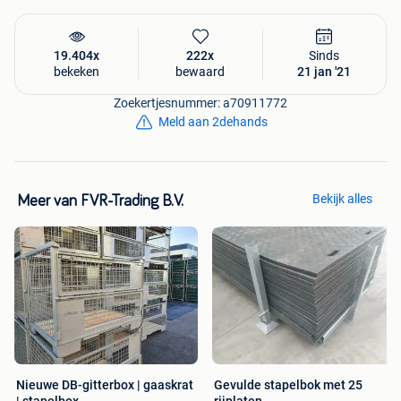
de prijzen op Marktplaats up-to-date te houden. Daarom
zijn de
actueel geldende prijzen
altijd te vinden op onze
website!
19.404x
222x
Sinds
bekeken
bewaard
21 jan '21
Zoekertjesnummer: a70911772
Meld aan 2dehands
Bekijk alles
Meer van FVR-Trading B.V.
Nieuwe DB-gitterbox | gaaskrat
Gevulde stapelbok met 25