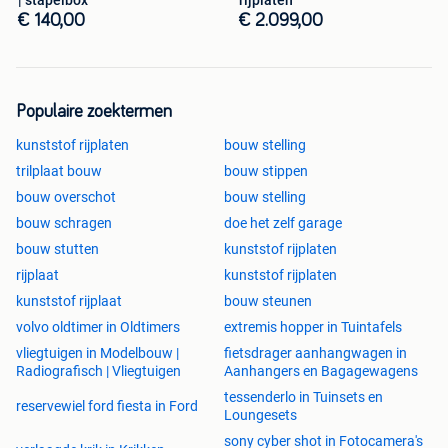
| stapelbox
rijplaten
€ 140,00
€ 2.099,00
Populaire zoektermen
kunststof rijplaten
bouw stelling
trilplaat bouw
bouw stippen
bouw overschot
bouw stelling
bouw schragen
doe het zelf garage
bouw stutten
kunststof rijplaten
rijplaat
kunststof rijplaten
kunststof rijplaat
bouw steunen
volvo oldtimer in Oldtimers
extremis hopper in Tuintafels
vliegtuigen in Modelbouw |
fietsdrager aanhangwagen in
Radiografisch | Vliegtuigen
Aanhangers en Bagagewagens
tessenderlo in Tuinsets en
reservewiel ford fiesta in Ford
Loungesets
sony cyber shot in Fotocamera's