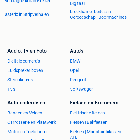
verlaagde krik in Krikken
Digitaal
breekhamer beitels in
asterix in Stripverhalen
Gereedschap | Boormachines
Audio, Tv en Foto
Auto's
Digitale camera's
BMW
Luidspreker boxen
Opel
Stereoketens
Peugeot
TV's
Volkswagen
Auto-onderdelen
Fietsen en Brommers
Banden en Velgen
Elektrische fietsen
Carrosserie en Plaatwerk
Fietsen | Bakfietsen
Motor en Toebehoren
Fietsen | Mountainbikes en
ATB