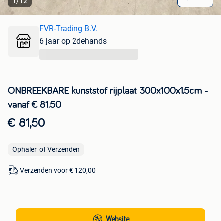
1
/
12
FVR-Trading B.V.
6 jaar op 2dehands
...
ONBREEKBARE kunststof rijplaat 300x100x1.5cm -
vanaf € 81.50
€ 81,50
Ophalen of Verzenden
Verzenden voor € 120,00
Website