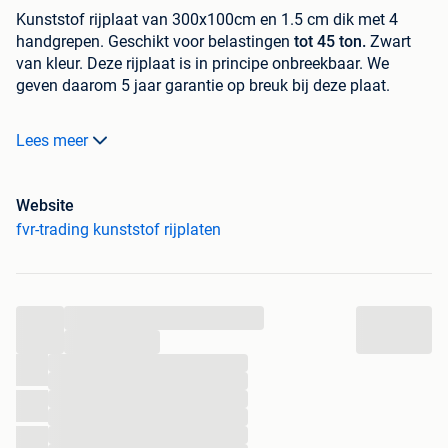
Kunststof rijplaat van 300x100cm en 1.5 cm dik met 4
handgrepen. Geschikt voor belastingen
tot 45 ton.
Zwart
van kleur. Deze rijplaat is in principe onbreekbaar. We
geven daarom 5 jaar garantie op breuk bij deze plaat.
Deze onderhoudsvrije kunststof rijplaten zijn lichtgewicht
Lees meer
en hierdoor makkelijk te verplaatsen. Doordat de platen
ongevoelig zijn voor oxidatie en verrotting hebben ze een
lange levensduur. De rijplaten zijn standaard voorzien van
Website
een stroef profiel (aan 1 zijde) en 4 handvatten.
fvr-trading kunststof rijplaten
We verhuren deze platen ook vanaf € 2,50 per plaat per
week. Daarnaast leveren wij koppelstukken bij deze platen
om platen tijdelijk aan elkaar te fixeren.
...
...
Daarnaast leveren we nog allerlei anders soorten kunststof
...
rijplaten in verschillende kwaliteiten en maten tegen
...
scherpe prijzen uit grote voorraad!
...
...
...