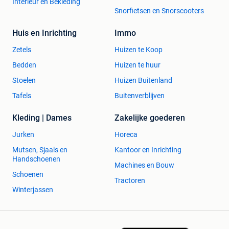
Interieur en Bekleding
Snorfietsen en Snorscooters
Huis en Inrichting
Immo
Zetels
Huizen te Koop
Bedden
Huizen te huur
Stoelen
Huizen Buitenland
Tafels
Buitenverblijven
Kleding | Dames
Zakelijke goederen
Jurken
Horeca
Mutsen, Sjaals en
Kantoor en Inrichting
Handschoenen
Machines en Bouw
Schoenen
Tractoren
Winterjassen