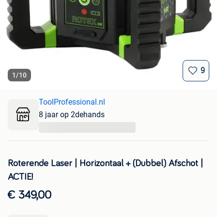
9
1
/
10
ToolProfessional.nl
8 jaar op 2dehands
...
Roterende Laser | Horizontaal + (Dubbel) Afschot |
ACTIE!
€ 349,00