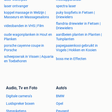
laser ontvanger
spectra laser
Uitgebreide handontvanger:
koppel massage in Welzijn |
puky loopfiets in Fietsen |
Standaard word de ROTEX HR geleverd met de TRD 45,
Masseurs en Massagesalons
Driewielers
een "hybride" handontvanger. Hybride betekent dat de TRD
flandria driewieler in Fietsen |
videobanden in VHS | Film
45 geschikt is voor zowel rode als groene laserstralen, hij
Driewielers
wordt namelijk ook geleverd bij de groene ROTEX HVG. De
oude wagonplanken in Hout en
aardbeien planten in Planten |
TRD 45 heeft een blauw verlicht display, ideaal om beter de
Planken
Tuinplanten
hoogtes af te kunnen lezen. Vanaf de ROTEX HR kan er tot
porsche cayenne coupe in
papegaaienkooi gebruikt in
250 meter afstand gewerkt worden met de TRD 45. Zet de
Porsche
Vogels | Hokken en Kooien
ROTEX HR in het midden van het werk om tot 500 meter te
scheepswrak in Vissen | Aquaria
boss me in Effecten
kunnen werken. Kies optioneel tegen een meerprijs voor de
en Toebehoren
TRD 110 MM millimeterontvanger om nog nauwkeuriger te
kunnen werken en om het hoogteverschil in millimeters of
centimeters af te lezen!
Compacte Li-Ion Accu:
Audio, Tv en Foto
Auto's
De ROTEX HR wordt gevoed door een compacte Lithium
Digitale camera's
BMW
Ion accu. Opladen gaat eenvoudig via de USB-C
aansluiting op de bouwlaser zelf, de accu hoeft er dus niet
Luidspreker boxen
Opel
uitgehaald te worden. Een alternatief om de accu op te
Stereoketens
Peugeot