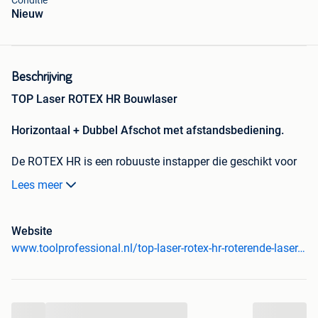
Conditie
Nieuw
Beschrijving
TOP Laser ROTEX HR Bouwlaser
Horizontaal + Dubbel Afschot met afstandsbediening.
De ROTEX HR is een robuuste instapper die geschikt voor
de meeste werkzaamheden. De ROTEX HR is volledig zelf
Lees meer
nivellerend en biedt een horizontale referentie tot wel 250
meter, ofwel een werkbereik van 500 meter. Met de
meegeleverde afstandsbediening kan de ROTEX HR
Website
eenvoudig in twee assen in afschot gezet worden, ook
www.toolprofessional.nl/top-laser-rotex-hr-roterende-laser.html
tegelijkertijd voor dubbel afschot. Compleet geleverd als
set voor een scherpe prijs!
Onze meest populaire bouwlaser:
...