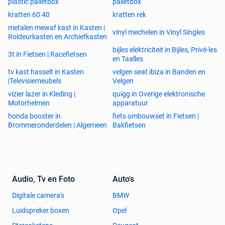
magazijnwagens, rolcontainers, pallets, onderstellen,
plastic palletbox
palletbox
steekwagens, stellingen, labels of deksels.
kratten 60 40
kratten rek
metalen mewaf kast in Kasten |
vinyl mechelen in Vinyl Singles
Benieuwd welke kunststof opslagbox of magazijnbak voor
Roldeurkasten en Archiefkasten
jou geschikt is? Bekijk snel ons aanbod op
bijles elektriciteit in Bijles, Privé-les
3t in Fietsen | Racefietsen
www.kruizinga.be!
en Taalles
tv kast hasselt in Kasten
velgen seat ibiza in Banden en
- Levering door heel Europa mogelijk
|Televisiemeubels
Velgen
Uit voorraad leverbaar ( o.v.v. tussentijdse verkoop )
vizier lazer in Kleding |
quigg in Overige elektronische
Motorhelmen
apparatuur
Kruizinga
honda booster in
fiets ombouwset in Fietsen |
Ir. R.R. van der Zeelaan 1
Brommeronderdelen | Algemeen
Bakfietsen
8191 JH Wapenveld
Nederland
Tel. 07 848 60 05
Tel. 0031(0)88 533 15 55 (NL)
Audio, Tv en Foto
Auto's
Telefonische verkoop van 8:00 uur tot 17:00 uur
Digitale camera's
BMW
Magazijnen zijn op werkdagen geopend van 8:00 uur tot
17:00 uur
Luidspreker boxen
Opel
Afhalen kan op werkdagen van 8:00 uur tot 16:45 uur