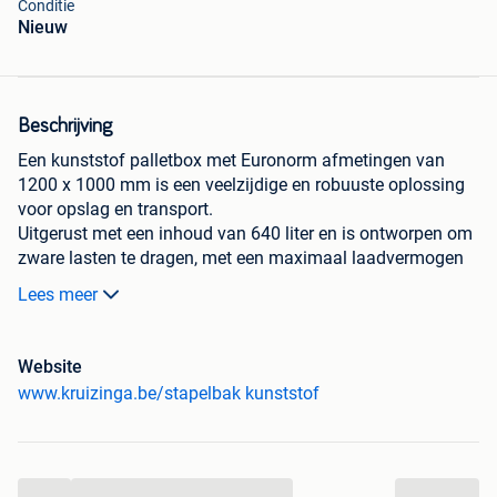
Conditie
Nieuw
Beschrijving
Een kunststof palletbox met Euronorm afmetingen van
1200 x 1000 mm is een veelzijdige en robuuste oplossing
voor opslag en transport.
Uitgerust met een inhoud van 640 liter en is ontworpen om
zware lasten te dragen, met een maximaal laadvermogen
van 600 kg en een indrukwekkende stapellast van 4000 kg.
Lees meer
Gemaakt van levensmiddelengeschikt HDPE (High-Density
Polyethyleen).
Dit materiaal is niet alleen duurzaam, maar ook veilig voor
Website
gebruik in de voedingsmiddelenindustrie.
www.kruizinga.be/stapelbak kunststof
Geschikt voor het veilig opslaan of transporteren van
vloeistoffen of producten die bescherming tegen vocht
vereisen.
Kan worden gebruikt in omgevingen met temperaturen
...