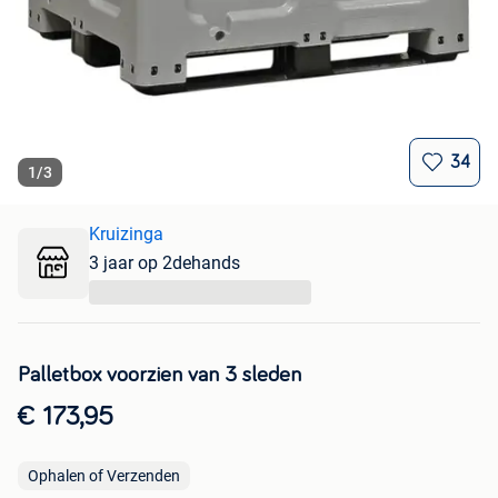
34
1
/
3
Kruizinga
3 jaar op 2dehands
...
Palletbox voorzien van 3 sleden
€ 173,95
Ophalen of Verzenden