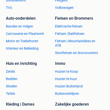
Stereoketens
Peugeot
TV's
Volkswagen
Bij Kruizinga hebben we een breed assortiment opslag en
transportmiddelen. Deze zijn zowel als nieuw, gebruikt,
Auto-onderdelen
Fietsen en Brommers
maatwerk en in de verhuur leverbaar.
Banden en Velgen
Elektrische fietsen
Heeft u nieuwe of gebruikte producten in en om uw
Carrosserie en Plaatwerk
Fietsen | Bakfietsen
magazijn, die u niet meer gebruikt?
Motor en Toebehoren
Fietsen | Mountainbikes en
Kruizinga koopt uw (overtollige) logistieke materialen,
ATB
goederen en (rest)partijen op:
Interieur en Bekleding
https://www.kruizinga.be/product-aanbieden
Snorfietsen en Snorscooters
Zoekt u andere kunststof/stalen stapelbakken, interne
Huis en Inrichting
Immo
transport- en opslagmiddelen of inrichting voor uw
Zetels
Huizen te Koop
magazijn/werkplaats?
Bedden
Huizen te huur
Bekijk snel ons aanbod op www.kruizinga.be!
Stoelen
Huizen Buitenland
Alle vermelde prijzen zijn exclusief btw.
Tafels
Buitenverblijven
transportbakken | kratten | krat | plastic bak | plastic
Kleding | Dames
Zakelijke goederen
bakken | plastic kratten | kunststof krat | vouwkrat |