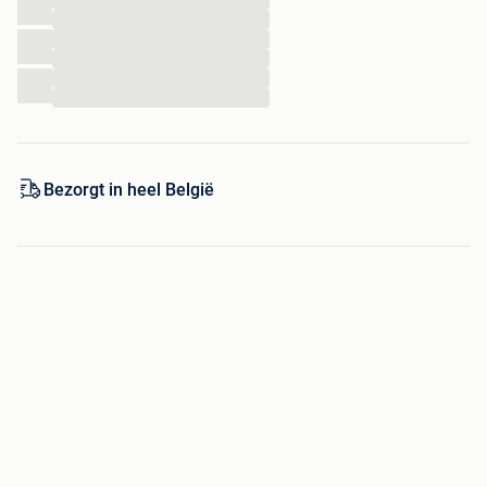
...
...
...
...
...
...
Bezorgt in heel België