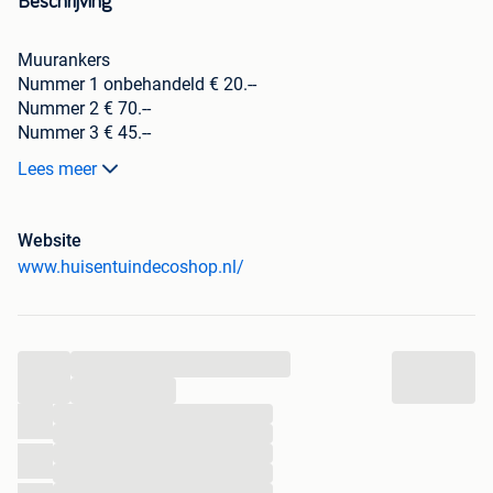
Beschrijving
Muurankers
Nummer 1 onbehandeld € 20.--
Nummer 2 € 70.--
Nummer 3 € 45.--
Nummer 4 € 45.--
Lees meer
Nummer 5 € 60,--
Website
Ook leverbaar met balkverankering €20,-- (zie foto)
www.huisentuindecoshop.nl/
30cm draadeind m16 met 50cm strip 40x4
te gebruiken bij de ankers 2 3 4 en 5
...
De nummers en de maten staan in de foto.
...
...
...
...
...