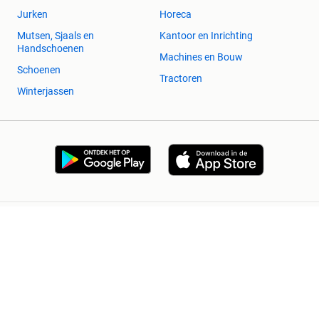
Jurken
Horeca
Mutsen, Sjaals en
Kantoor en Inrichting
Handschoenen
Machines en Bouw
Schoenen
Tractoren
Winterjassen
2dehands Zakelijk
Veilig en Succesvol
Help en info
Voorwaarden
Privacyverklaring
Cookiebeleid
Privacyvoorkeuren