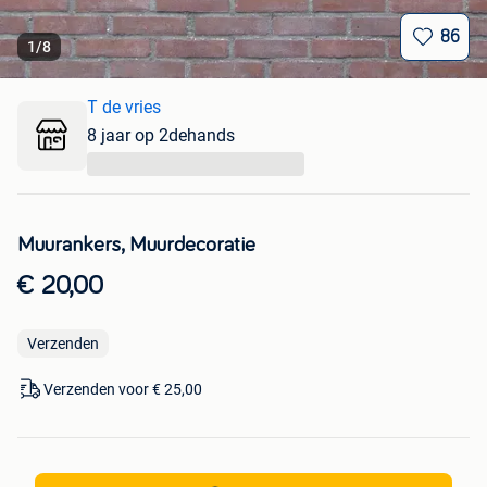
86
1
/
8
T de vries
8 jaar op 2dehands
...
Muurankers, Muurdecoratie
€ 20,00
Verzenden
Verzenden voor € 25,00