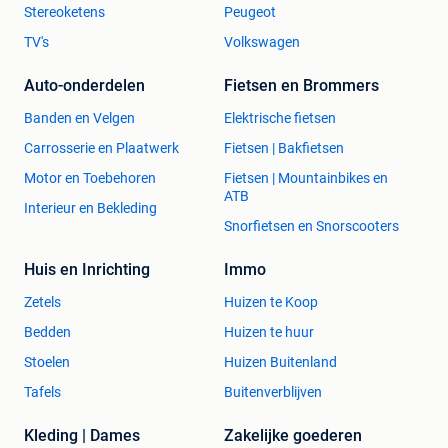
Stereoketens
Peugeot
TV's
Volkswagen
Auto-onderdelen
Fietsen en Brommers
Banden en Velgen
Elektrische fietsen
Carrosserie en Plaatwerk
Fietsen | Bakfietsen
Motor en Toebehoren
Fietsen | Mountainbikes en
ATB
Interieur en Bekleding
Snorfietsen en Snorscooters
Huis en Inrichting
Immo
Zetels
Huizen te Koop
Bedden
Huizen te huur
Stoelen
Huizen Buitenland
Tafels
Buitenverblijven
Kleding | Dames
Zakelijke goederen