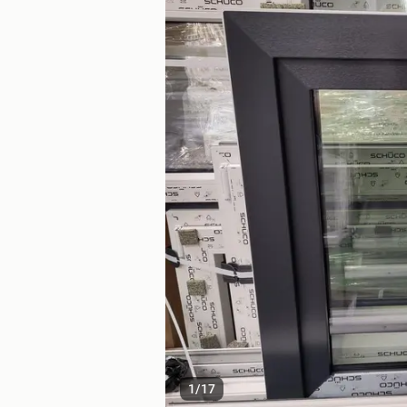
1
/
17