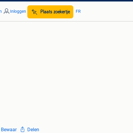
n
Inloggen
FR
Plaats zoekertje
Bewaar
Delen