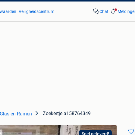
waarden
Veiligheidscentrum
Chat
Meldinge
Zoekertje a158764349
Glas en Ramen
Snel geleverd!