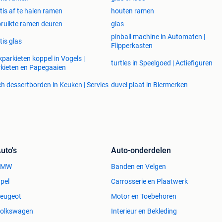
tis af te halen ramen
houten ramen
ruikte ramen deuren
glas
pinball machine in Automaten |
tis glas
Flipperkasten
kparkieten koppel in Vogels |
turtles in Speelgoed | Actiefiguren
kieten en Papegaaien
h dessertborden in Keuken | Servies
duvel plaat in Biermerken
uitvoering naar schoten@martijnkozijn.be o.v.v.
mail een offerte op maat.
rpe prijzen zien en online bestellen!
uto's
Auto-onderdelen
ing.
BMW
Banden en Velgen
 klant.
pel
Carrosserie en Plaatwerk
lke aankoop.
ijk bij afhaling.
eugeot
Motor en Toebehoren
olkswagen
Interieur en Bekleding
 en van 12:30 tot 17:00u