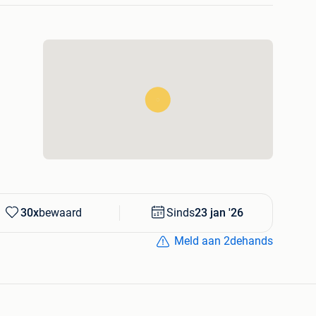
30x
bewaard
Sinds
23 jan '26
Meld aan 2dehands
iep ramen: