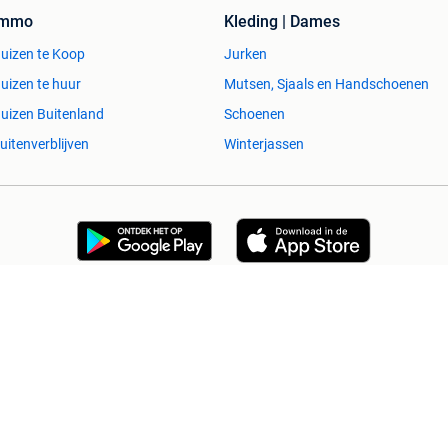
Immo
Kleding | Dames
andere vragen over onze kozijnen.
uizen te Koop
Jurken
en@martijnkozijn.be
uizen te huur
Mutsen, Sjaals en Handschoenen
en.
uizen Buitenland
Schoenen
uitenverblijven
Winterjassen
 schuiframen, raam, deur, kozijnen, stockverkoop,
, nieuwbouw, verbouwen, maatwerk, vliegenramen,
, PVC, garage, buitendraaiend, dubbele deuren, schuur,
ers, HR++, hoog rendement, flexhor
esvol
Help en info
Voorwaarden
Privacyverklaring
Over 2dehands
Adevinta
Sitemap