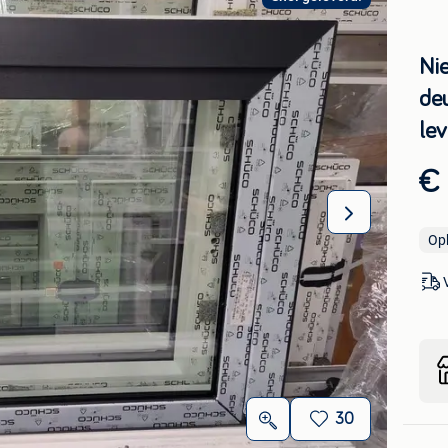
Ni
de
lev
€
Op
30