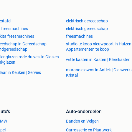
atst ontvang je een e-mail die je bestelling bevestigd. Je
estafel
elektrisch gereedschap
ang van je bestelling volgen. Je bestelling wordt
 freesmachines
elektrisch gereedschap
 door ons magazijn meegegeven aan de pakketdienst
aar het afleveradres.
ita freesmachines
freesmachines
eedschap in Gereedschap |
studio te koop nieuwpoort in Huizen
bezorgd middels de Predict service van DPD. Ontvang
ndgereedschap
Appartementen te koop
-mail met daarin het tijdvak van de bezorging, op 1 uur
iler glazen rode duivels in Glas en
witte kasten in Kasten | Kleerkasten
is te wachten op de bezorger!
nkglazen
murano clowns in Antiek | Glaswerk
laar in Keuken | Servies
Kristal
lling gebruik maken van de volgende
uto's
Auto-onderdelen
BMW
Banden en Velgen
pel
Carrosserie en Plaatwerk