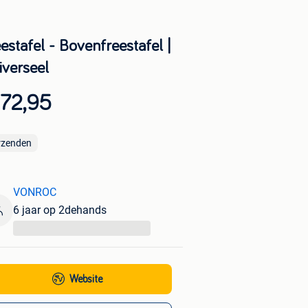
estafel - Bovenfreestafel |
iverseel
 72,95
rzenden
VONROC
6 jaar op 2dehands
...
Website