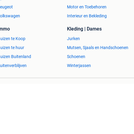
eugeot
Motor en Toebehoren
olkswagen
Interieur en Bekleding
g van je bestelling en houden we je op de hoogte
Immo
Kleding | Dames
en!
uizen te Koop
Jurken
uizen te huur
Mutsen, Sjaals en Handschoenen
uizen Buitenland
Schoenen
uitenverblijven
Winterjassen
esvol
Help en info
Voorwaarden
Privacyverklaring