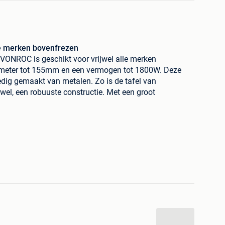
lle merken bovenfrezen
 VONROC is geschikt voor vrijwel alle merken
meter tot 155mm en een vermogen tot 1800W. Deze
lledig gemaakt van metalen. Zo is de tafel van
wel, een robuuste constructie. Met een groot
vrijwel iedere freesklus aan.
t?
n, sponningen, gleuven verbindingen en groeven.
rand te maken in bijvoorbeeld een keukendeurtje.
n te creëren voor pen- en-gatverbindingen of voor
 in de rand van een materiaal.
tafel