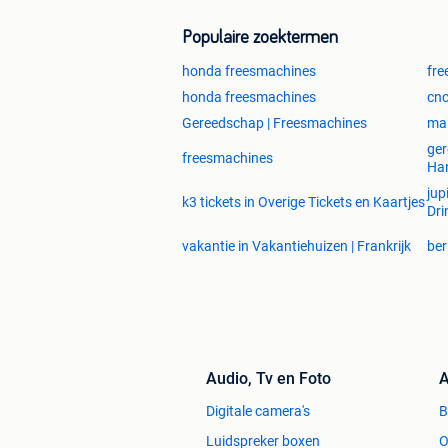
Levering
Populaire zoektermen
Direct als je een bestelling hebt gepla
honda freesmachines
fre
kan via de track & trace link de voortg
honda freesmachines
cnc
doorgaans binnen 1 tot 2 werkdagen
en de daaropvolgende dag verstuurd n
Gereedschap | Freesmachines
mak
ger
freesmachines
Bepaal zelf wanneer je pakket wordt 
Ha
de dag voor je bezorging een sms of e
jup
k3 tickets in Overige Tickets en Kaartjes
nauwkeurig. Zo hoef je nooit meer thu
Dri
vakantie in Vakantiehuizen | Frankrijk
ber
Betaling
Je kan bij het plaatsen van een beste
betaalmogelijkheden:
Payconiq
Bancontact
Audio, Tv en Foto
A
Internationale Overboeking
Online overschrijving
Digitale camera's
Klarna
Luidspreker boxen
O
PayPal