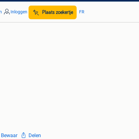
n
Inloggen
FR
Plaats zoekertje
Bewaar
Delen