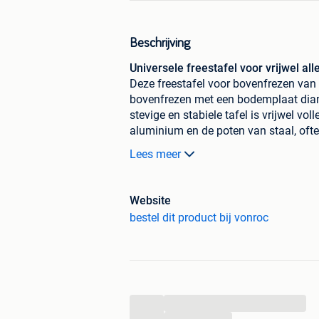
Beschrijving
Universele freestafel voor vrijwel a
Deze freestafel voor bovenfrezen van
bovenfrezen met een bodemplaat dia
stevige en stabiele tafel is vrijwel vo
aluminium en de poten van staal, ofte
tafeloppervlak van 870x335mm kun jij 
Lees meer
Waar is deze freestafel voor geschik
Website
Het creëren van vormen, schave
bestel dit product bij vonroc
Profiel/kant frezen om een sier
Groeven te maken of uithollinge
inlegwerk.
Sponningen (inkepingen) snijden
Belangrijkste voordelen van de frees
...
...