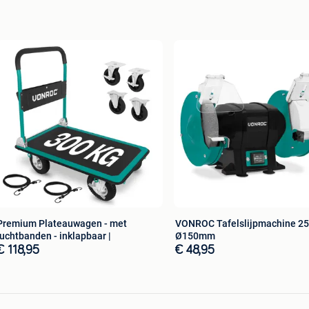
in een milieuvriendelijke bruine doos zonder full colour
eatherboard)
(featherboard)
3mm (1/2”), Ø19mm (3/4”), Ø25mm (1”), Ø32mm (1-
ig te bevestigen
Premium Plateauwagen - met
VONROC Tafelslijpmachine 2
luchtbanden - inklapbaar |
Ø150mm
€ 118,95
€ 48,95
. VONROC maakt elke klus mooier, eenvoudiger, leuker en
ieke aanpak. We produceren zelf, leveren rechtstreeks
 deze manier bouwen we samen aan een betere wereld