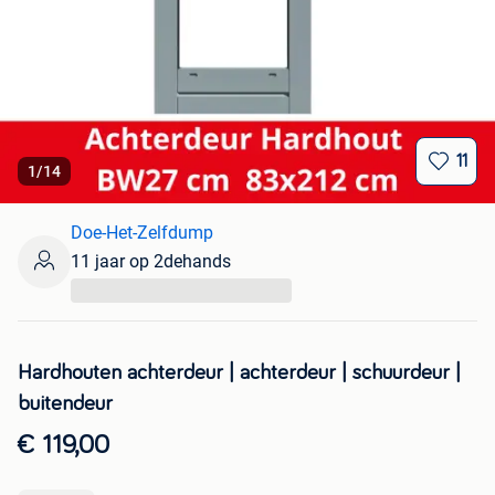
11
1
/
14
Doe-Het-Zelfdump
11 jaar op 2dehands
...
Hardhouten achterdeur | achterdeur | schuurdeur |
buitendeur
€ 119,00