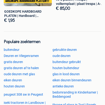
Afmeting:
93,5×237,5 cm
volkernplaat | plaat trespa | A-
keus
Borstwering:
38 cm
€ 85,00
GOEDKOPE HARDBOARD
Dikte:
55 mm
PLATEN | Hardboard |
Draairichting:
Universeel
Houtvezelplaat |
€ 1,95
Onbehandeld
Exclusief glas
Zonder slotgat
Nu dumpprijs €169,00
per deur (nog 1x op voorraad)
Populaire zoektermen
-------------------------------------------
buitendeur
gebruikte deuren
Deuren en Vliegenramen
oude deuren
Achterdeur AD108 (GBW666)
gratis deuren
buitendeur gebruikt
Afmeting:
93×231,5 cm
gratis deuren af te halen
houten buitendeur
Borstwering:
66 cm
oude deuren met glas
glas in lood deuren
Dikte:
40 mm
eiken deuren
eiken deuren binnendeuren
Draairichting:
Links
Onbehandeld
houten deuren
antieke deuren
Exclusief glas
bedomranding in Kinderkamer |
peugeot 308 sw in Peugeot
Met meerpuntssluiting slotgat
Beddengoed
Nu dumpprijs €175,00
per deur (nog 1x op voorraad)
iseki tractoren in Landbouw |
throne of glass in Taal | Engels