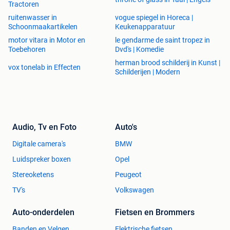
Tractoren
-------------------------------------------
ruitenwasser in
vogue spiegel in Horeca |
Schoonmaakartikelen
Keukenapparatuur
Achterdeur AD109
motor vitara in Motor en
le gendarme de saint tropez in
Afmeting:
93×231,5 cm
Toebehoren
Dvd's | Komedie
Borstwering:
66 cm
herman brood schilderij in Kunst |
vox tonelab in Effecten
Dikte:
40 mm
Schilderijen | Modern
Draairichting:
Links
Onbehandeld
Exclusief glas
Nu dumpprijs €175,00
per deur (nog 1x op voorraad)
Audio, Tv en Foto
Auto's
-------------------------------------------
Digitale camera's
BMW
Luidspreker boxen
Opel
Achterdeur AD101
Afmeting:
95×234,5 cm links (van buitenaf gezien)
Stereoketens
Peugeot
Borstwering:
81 cm
TV's
Volkswagen
Totale dikte deur inclusief rand:
55 mm
Draairichting:
Links
Auto-onderdelen
Fietsen en Brommers
Onbehandeld
Exclusief glas
Banden en Velgen
Elektrische fietsen