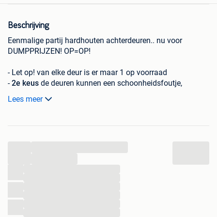
Beschrijving
Eenmalige partij hardhouten achterdeuren.. nu voor
DUMPPRIJZEN! OP=OP!
- Let op! van elke deur is er maar 1 op voorraad
-
2e keus
de deuren kunnen een schoonheidsfoutje,
lakfoutje of kleine beschadiging hebben,
vandaar deze
Lees meer
dumpprijzen!
Achterdeur AD01
Afmeting:
83×212 cm
...
Borstwering:
27 cm
Dikte:
40 mm
...
Draairichting:
Universeel
...
...
Grijs gegrond
...
Exclusief glas
...
Zonder slotgat
...
Nu dumpprijs €119,00
per deur (nog 1x op voorraad)
...