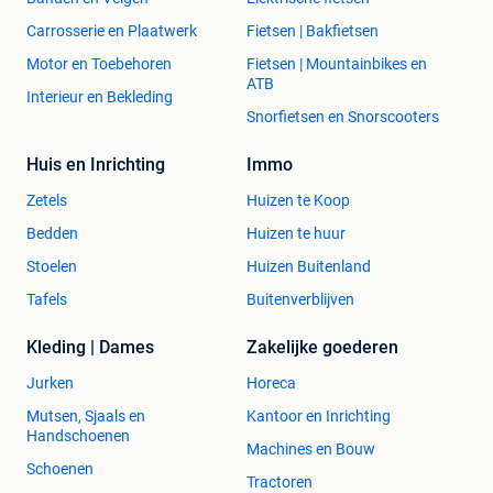
Met normaal slotgat
Carrosserie en Plaatwerk
Fietsen | Bakfietsen
Nu dumpprijs €219,00
per deur (nog 1x op voorraad)
Motor en Toebehoren
Fietsen | Mountainbikes en
ATB
-------------------------------------------
Interieur en Bekleding
Snorfietsen en Snorscooters
Achterdeur AD107
Huis en Inrichting
Immo
Afmeting:
98×235,5 cm
Borstwering:
27 cm
Zetels
Huizen te Koop
Dikte:
40/55 mm
Bedden
Huizen te huur
Draairichting:
Links
Glaslatten aanwezig:
Ja
Stoelen
Huizen Buitenland
Wit gelakt
Tafels
Buitenverblijven
Exclusief glas
Inclusief meerpuntssluiting SKG3
PC72
Kleding | Dames
Zakelijke goederen
Nu dumpprijs €249,00
per deur (nog 1x op voorraad)
Jurken
Horeca
-------------------------------------------
Mutsen, Sjaals en
Kantoor en Inrichting
Handschoenen
Machines en Bouw
Achterdeur AD109
Schoenen
Afmeting:
93×232,5 cm
Tractoren