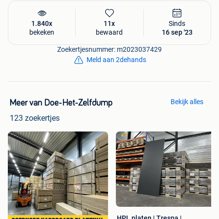
Draairichting:
Universeel
Onbehandeld
Exclusief glas
1.840x
11x
Sinds
Zonder slotgat
bekeken
bewaard
16 sep '23
Nu dumpprijs €199,00
per deur (nog 1x op voorraad)
Zoekertjesnummer: m2023037429
Meld aan 2dehands
-------------------------------------------
Achterdeur AD124
Afmeting:
93,5×234 cm
Bekijk alles
Meer van Doe-Het-Zelfdump
Borstwering:
28 cm
123 zoekertjes
Dikte:
55 mm
Draairichting:
Universeel
Onbehandeld
Exclusief glas
Zonder slotgat
Nu dumpprijs €159,00
per deur (nog 1x op voorraad)
-------------------------------------------
Achterdeur AD113
HPL platen | Trespa |