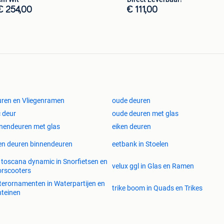
€ 254,00
€ 111,00
ren en Vliegenramen
oude deuren
 deur
oude deuren met glas
nendeuren met glas
eiken deuren
en deuren binnendeuren
eetbank in Stoelen
 toscana dynamic in Snorfietsen en
velux ggl in Glas en Ramen
rscooters
erornamenten in Waterpartijen en
trike boom in Quads en Trikes
teinen