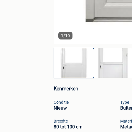
1
/
10
Kenmerken
Conditie
Type
Nieuw
Buite
Breedte
Materi
80 tot 100 cm
Metaa