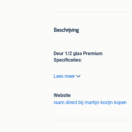
Beschrijving
Deur 1/2 glas Premium
Specificaties:
Deur: 1/2 glas
Lees meer
Afmeting: b93 x h208 cm
Systeem: staal versterkt, 70mm, 5-kam
Hang- en sluitwerk: 3-punt haaksluiti
Website
Kleur binnen: Wit RAL 9016
raam direct bij martijn kozijn kopen
Kleur buiten: Wit RAL 9016
Glas: HR++ dubbelglas
Beslag: Binnen en buiten deurkruk met
Kleur deurkruk en scharnieren: Wit
Draairichting: Naar buiten