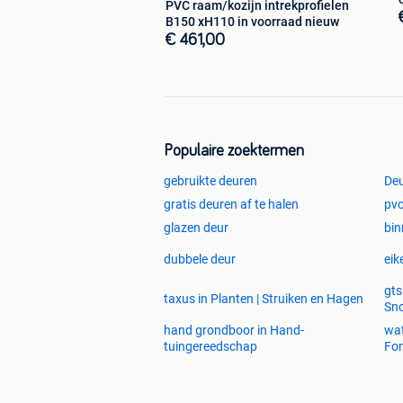
PVC raam/kozijn intrekprofielen
B150 xH110 in voorraad nieuw
€ 461,00
Populaire zoektermen
gebruikte deuren
Deu
gratis deuren af te halen
pvc
glazen deur
bin
dubbele deur
eik
gts
taxus in Planten | Struiken en Hagen
Sno
hand grondboor in Hand-
wat
tuingereedschap
Fon