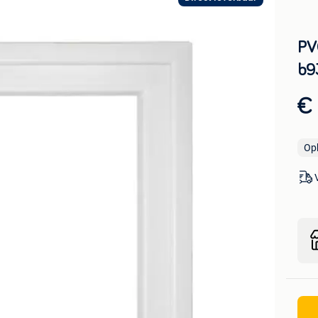
PV
b9
€
Op