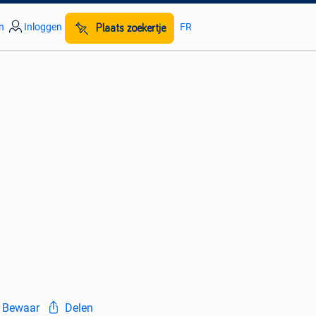
n
Inloggen
FR
Plaats zoekertje
Bewaar
Delen