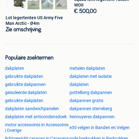
WOII
€ 500,00
Lot legertenten US Army Five
Man Arctic - Ø4m
Zie omschrijving
Populaire zoektermen
dakplaten
metalen dakplaten
gebruikte dakplaten
dakplaten met isolatie
gebruikte dakpannen
dakplaten
geisoleerde dakplaten
pottelberg dakpannen
gebruikte dakplaten
dakpannen gratis
dakplaten sandwichpanelen
dakpannen sterreberg
dakplaten met anticondensdoek
hennuyeres dakpannen
motor accessoires in Accessoires
e30 velgen in Banden en Velgen
| Overige
lichtgewicht caravan in Caravans
rode barkrukken in Barkrukken