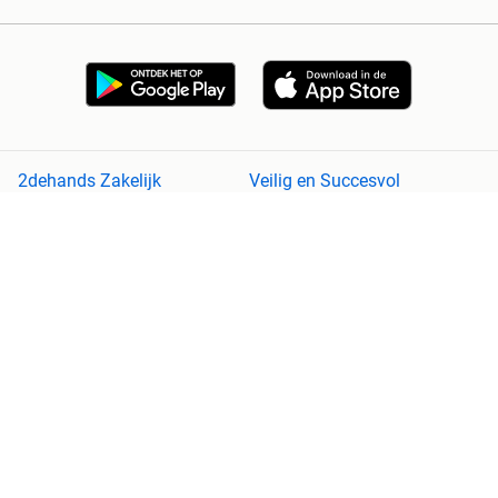
2dehands Zakelijk
Veilig en Succesvol
Help en info
Voorwaarden
Privacyverklaring
Cookiebeleid
Privacyvoorkeuren
Over 2dehands
Adevinta
Sitemap
2dehands is niet aansprakelijk voor (gevolg)schade die voortkomt