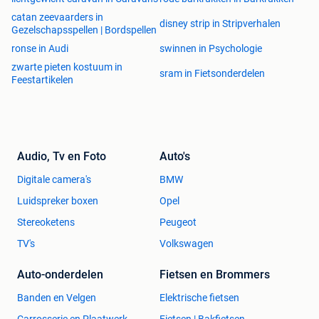
catan zeevaarders in
disney strip in Stripverhalen
Gezelschapsspellen | Bordspellen
ronse in Audi
swinnen in Psychologie
zwarte pieten kostuum in
sram in Fietsonderdelen
Feestartikelen
Audio, Tv en Foto
Auto's
Digitale camera's
BMW
Luidspreker boxen
Opel
Stereoketens
Peugeot
TV's
Volkswagen
Auto-onderdelen
Fietsen en Brommers
Banden en Velgen
Elektrische fietsen
Carrosserie en Plaatwerk
Fietsen | Bakfietsen