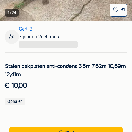
31
1
/
24
Gert_B
7 jaar op 2dehands
...
Stalen dakplaten anti-condens 3,5m 7,62m 10,69m
12,41m
€ 10,00
Ophalen