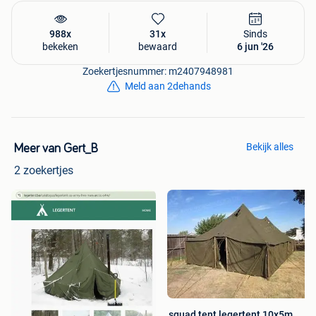
lang)
GSM, Whatsapp: +32499202210
988x
31x
Sinds
bekeken
bewaard
6 jun '26
Anticondens dakplaten / Sandwichpanelen / 6cm PIR /
Zoekertjesnummer: m2407948981
PUR / dubbele staalplaat / dakplaten / golfplaten /
Meld aan 2dehands
dakpanelen / dakbedekking / afdak / tweedehands
Sandwichpanelen 6cm PIR dakplaten 3,72m (evt. op maat)
/ gebruikte / donor / recup / damwandplaten
Bekijk alles
Meer van Gert_B
2 zoekertjes
squad tent legertent 10x5m