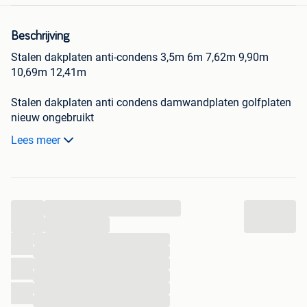
Beschrijving
Stalen dakplaten anti-condens 3,5m 6m 7,62m 9,90m
10,69m 12,41m
Stalen dakplaten anti condens damwandplaten golfplaten
nieuw ongebruikt
Onderkant is anti-condensdoek tegen bij de lichtgrijze
Lees meer
Werkende breedte 1m
Licht grijs 0,75mm dik anti-condensdoek7:
3,5m
...
10,69m
12,41m
...
enkele 4,5m-6m
...
...
Prijs: 12euro/m excl. btw
...
Meer dan 200m = 11euro/m excl. btw
...
...
Rode 0,63mm dik
...