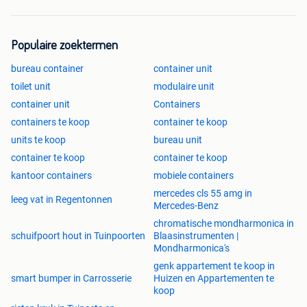
Populaire zoektermen
bureau container
container unit
toilet unit
modulaire unit
container unit
Containers
containers te koop
container te koop
units te koop
bureau unit
container te koop
container te koop
kantoor containers
mobiele containers
mercedes cls 55 amg in
leeg vat in Regentonnen
Mercedes-Benz
chromatische mondharmonica in
schuifpoort hout in Tuinpoorten
Blaasinstrumenten |
Mondharmonica's
genk appartement te koop in
smart bumper in Carrosserie
Huizen en Appartementen te
koop