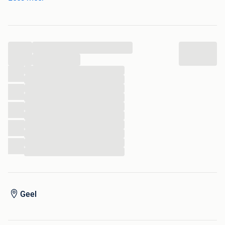
Bezichtiging op afspraak.
...
...
...
...
...
...
...
...
...
...
...
...
Geel