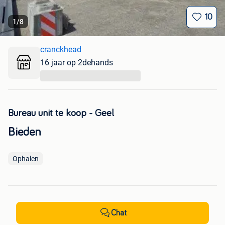
10
1
/
8
cranckhead
16 jaar op 2dehands
...
Bureau unit te koop - Geel
Bieden
Ophalen
Chat