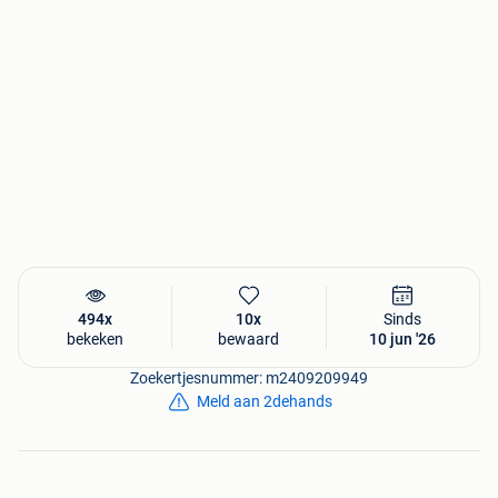
494x
10x
Sinds
bekeken
bewaard
10 jun '26
Zoekertjesnummer: m2409209949
Meld aan 2dehands