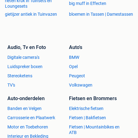
rieten kruk in Tuinsets en
big muff in Effecten
Loungesets
gietijzer antiek in Tuinvazen
bloemen in Tassen | Damestassen
Audio, Tv en Foto
Auto's
Digitale camera's
BMW
Luidspreker boxen
Opel
Stereoketens
Peugeot
TV's
Volkswagen
Auto-onderdelen
Fietsen en Brommers
Banden en Velgen
Elektrische fietsen
Carrosserie en Plaatwerk
Fietsen | Bakfietsen
Motor en Toebehoren
Fietsen | Mountainbikes en
ATB
Interieur en Bekleding