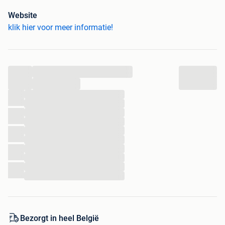
De mobiele wc is een alternatief voor een chemisch toilet.
Website
Deze wc werkt met een water aansluiting en daarom heeft
klik hier voor meer informatie!
u geen stankoverlast en hoeft u geen reservoir te legen met
de ontlasting.
De wc unit is goed schoon te maken gebruik te maken van
...
porselein in plaats van kunststof wat vaak gebruik wordt.
...
Inhoud van de mobiele wc:
...
...
Wc met stortbak
...
1 wasbak met zeepbakje
...
1 wc-papier dispenser
...
1 kapstok
...
...
1 handdoekhouder
...
...
...
De sanitaire unit kan gebruikt worden als: Tijdelijk toilet,
Werftoilet/werf wc, Bouw wc, Camping toilet, Festival wc
en Bedrijfstoilet.
Bezorgt in heel België