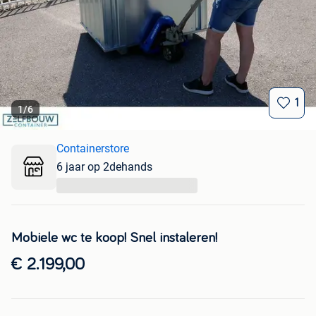
1
1
/
6
Containerstore
6 jaar op 2dehands
...
Mobiele wc te koop! Snel instaleren!
€ 2.199,00