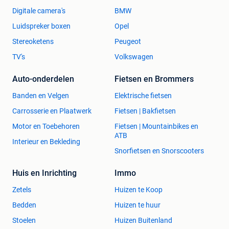
Digitale camera's
BMW
Luidspreker boxen
Opel
Stereoketens
Peugeot
TV's
Volkswagen
Auto-onderdelen
Fietsen en Brommers
Banden en Velgen
Elektrische fietsen
Carrosserie en Plaatwerk
Fietsen | Bakfietsen
Motor en Toebehoren
Fietsen | Mountainbikes en
ATB
Interieur en Bekleding
Snorfietsen en Snorscooters
Huis en Inrichting
Immo
Zetels
Huizen te Koop
Bedden
Huizen te huur
Stoelen
Huizen Buitenland