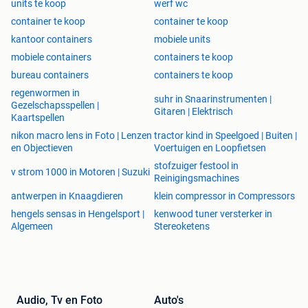
units te koop
werf wc
container te koop
container te koop
kantoor containers
mobiele units
mobiele containers
containers te koop
bureau containers
containers te koop
regenwormen in
suhr in Snaarinstrumenten |
Gezelschapsspellen |
Gitaren | Elektrisch
Kaartspellen
nikon macro lens in Foto | Lenzen
tractor kind in Speelgoed | Buiten |
en Objectieven
Voertuigen en Loopfietsen
stofzuiger festool in
v strom 1000 in Motoren | Suzuki
Reinigingsmachines
antwerpen in Knaagdieren
klein compressor in Compressors
hengels sensas in Hengelsport |
kenwood tuner versterker in
Algemeen
Stereoketens
Audio, Tv en Foto
Auto's