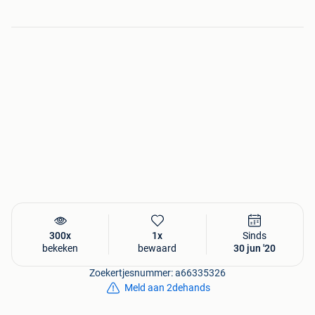
De voordelen van Zelfbouwcontainer:
• Altijd de laagste prijs garantie bij Zelfbouwcontainer
• Eenvoudige montage van de container zonder gebruik
van zwaar gereedschap
• Je kunt onze klantenservice altijd bereiken met vragen en
opmerkingen
• Uit voorraad leverbaar door heel België
• Snelle levertijden
• Regelmatig interessante aanbiedingen
Heb je interesse in een container of heb je nog vragen over
het product? Neem dan
contact
met ons op! Bel naar
+32(0)78-482603
, stuur een mail naar
info@zelfbouwcontainer.be
of vul het contactformulier in.
Wij helpen je graag in de zoektocht naar jouw container!
300x
1x
Sinds
bekeken
bewaard
30 jun '20
Zoekertjesnummer: a66335326
Meld aan 2dehands