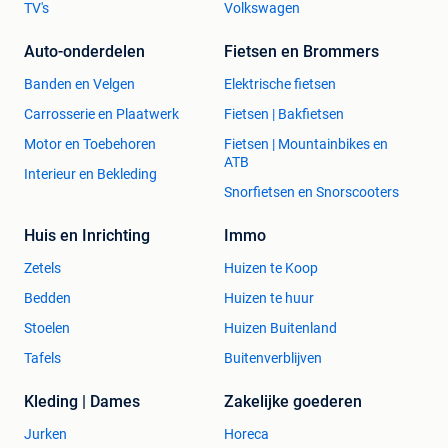
TV's
Volkswagen
Auto-onderdelen
Fietsen en Brommers
Banden en Velgen
Elektrische fietsen
Carrosserie en Plaatwerk
Fietsen | Bakfietsen
Motor en Toebehoren
Fietsen | Mountainbikes en
ATB
Interieur en Bekleding
Snorfietsen en Snorscooters
Huis en Inrichting
Immo
Zetels
Huizen te Koop
Bedden
Huizen te huur
Stoelen
Huizen Buitenland
Tafels
Buitenverblijven
Kleding | Dames
Zakelijke goederen
Jurken
Horeca