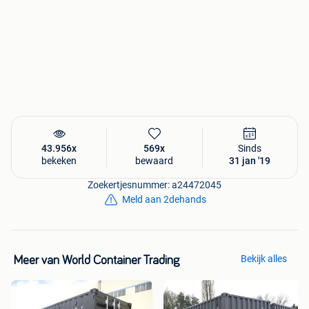
,
Prijzen zijn excl Transport en kraan , excl btw
Heb je vragen of wil je containers kopen, aarzel dan niet en
neem contact met ons op.
Voor meer informatie kunt u ons bellen: 015 31 50 05
Mailen: info@wct-belgium.com
Website: www.wct-belgium.com
43.956x
569x
Sinds
bekeken
bewaard
31 jan '19
Zoekertjesnummer: a24472045
Meld aan 2dehands
Bekijk alles
Meer van World Container Trading