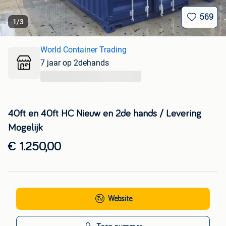
569
1
/
3
World Container Trading
7 jaar op 2dehands
...
40ft en 40ft HC Nieuw en 2de hands / Levering
Mogelijk
€ 1.250,00
Website