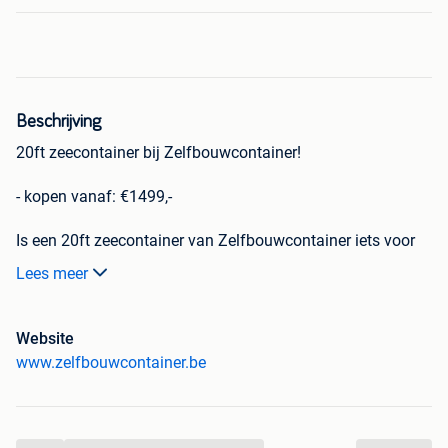
Beschrijving
20ft zeecontainer bij Zelfbouwcontainer!
- kopen vanaf: €1499,-
Is een 20ft zeecontainer van Zelfbouwcontainer iets voor
jou? Maak gebruik van de grote december sale en krijg tot
Lees meer
wel 300 euro korting. Daarnaast zijn de 3 meter stellingen
50% afgeprijsd.
Website
De 20ft containers zijn demontabel en kunnen gemakkelijk
www.zelfbouwcontainer.be
in elkaar worden gezet met slechts één doppenset! De
zelfbouwcontainers zijn makkelijk te verplaatsen en
kunnen op moeilijke plekken worden gemonteerd.
Wilt u meer informatie of wilt u een offerte aanvragen?
...