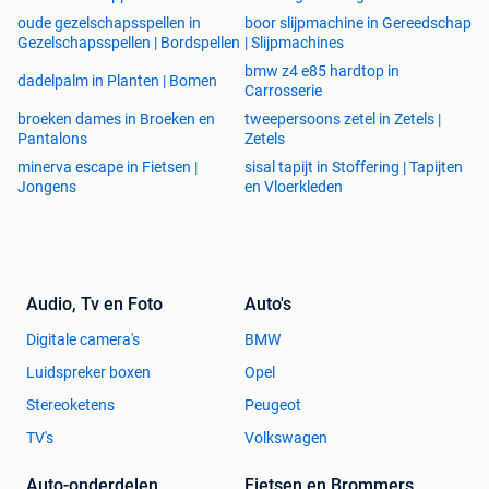
oude gezelschapsspellen in
boor slijpmachine in Gereedschap
Gezelschapsspellen | Bordspellen
| Slijpmachines
bmw z4 e85 hardtop in
dadelpalm in Planten | Bomen
Carrosserie
broeken dames in Broeken en
tweepersoons zetel in Zetels |
Pantalons
Zetels
minerva escape in Fietsen |
sisal tapijt in Stoffering | Tapijten
Jongens
en Vloerkleden
Audio, Tv en Foto
Auto's
Digitale camera's
BMW
Luidspreker boxen
Opel
Stereoketens
Peugeot
TV's
Volkswagen
Auto-onderdelen
Fietsen en Brommers