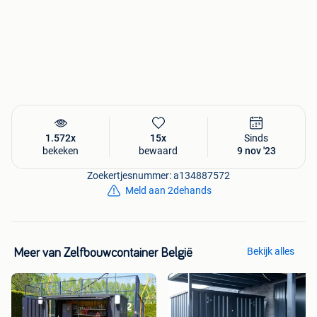
1.572x
15x
Sinds
bekeken
bewaard
9 nov '23
Zoekertjesnummer: a134887572
Meld aan 2dehands
Bekijk alles
Meer van Zelfbouwcontainer België