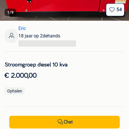
54
1
/
9
Eric
18 jaar op 2dehands
...
Stroomgroep diesel 10 kva
€ 2.000,00
Ophalen
Chat