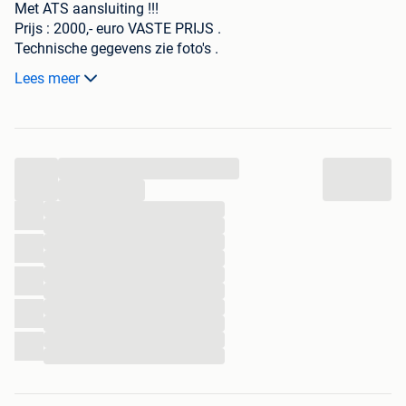
Met ATS aansluiting !!!
Prijs : 2000,- euro VASTE PRIJS .
Technische gegevens zie foto's .
Zolang deze online staat is die nog beschikbaar .
Lees meer
Biedingen wordt NIET gereageerd .
...
...
...
...
...
...
...
...
...
...
...
...