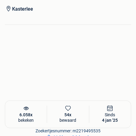
Kasterlee
6.058x
54x
Sinds
bekeken
bewaard
4 jan '25
Zoekertjesnummer: m2219495535