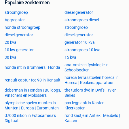
Populaire zoektermen
stroomgroep
diesel generator
Aggregaten
stroomgroep diesel
honda stroomgroep
stroomgroep
diesel generator
diesel generator
20 kva
generator 10 kva
10 kw generator
stroomgroep 10 kva
30 kva
15 kva
anatomie en fysiologie in
honda mt in Brommers | Honda
Schoolboeken
horeca terrasstoelen horeca in
renault captur tce 90 in Renault
Horeca | Keukenapparatuur
doberman in Honden | Bulldogs,
the tudors dvd in Dvd's | Tv en
Pinschers en Molossers
Series
olympische spelen munten in
pax legplank in Kasten |
Munten | Europa | Euromunten
Kleerkasten
d7000 nikon in Fotocamera's
rond kastje in Antiek | Meubels |
Digitaal
Kasten