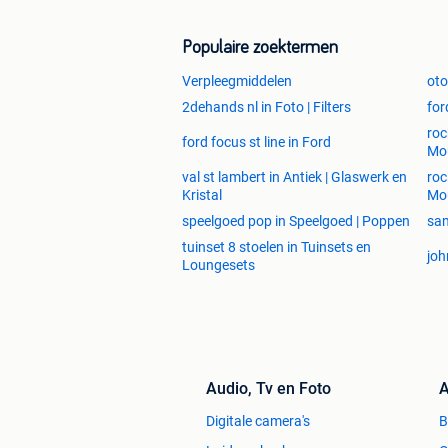
Populaire zoektermen
Verpleegmiddelen
ot
2dehands nl in Foto | Filters
for
roc
ford focus st line in Ford
Mou
val st lambert in Antiek | Glaswerk en
roc
Kristal
Mou
speelgoed pop in Speelgoed | Poppen
sam
tuinset 8 stoelen in Tuinsets en
joh
Loungesets
Audio, Tv en Foto
A
Digitale camera's