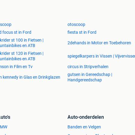
oscoop
otoscoop
d focus st in Ford
fiesta st in Ford
krider st 100 in Fietsen |
2dehands in Motor en Toebehoren
ntainbikes en ATB
krider st 120 in Fietsen |
spiegelkarpers in Vissen | Vijverviss
ntainbikes en ATB
son in Film en Tv
circus in Stripverhalen
gutsen in Gereedschap |
n kennedy in Glas en Drinkglazen
Handgereedschap
uto's
Auto-onderdelen
BMW
Banden en Velgen