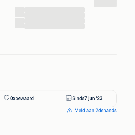
...
...
...
...
0x
bewaard
Sinds
7 jun '23
Meld aan 2dehands