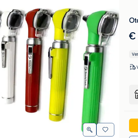
Ot
€
Ve