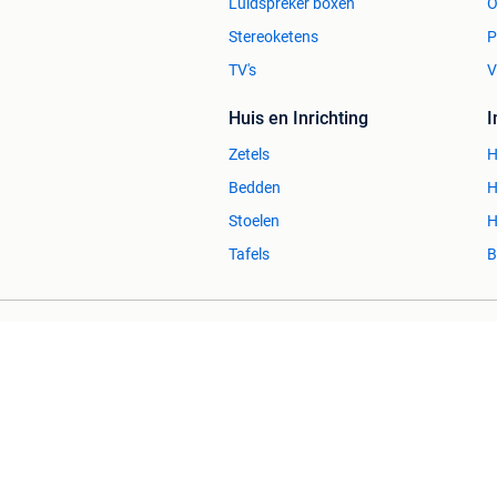
Luidspreker boxen
O
Stereoketens
P
TV's
V
Huis en Inrichting
Zetels
H
Bedden
H
Stoelen
H
Tafels
B
2dehands Zakelijk
Veilig en Succ