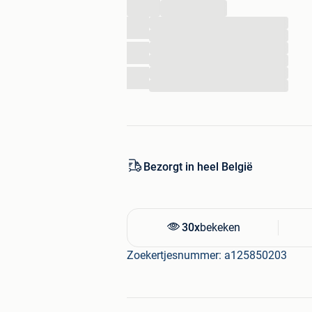
...
...
...
...
...
...
...
Bezorgt in heel België
30x
bekeken
Zoekertjesnummer: a125850203