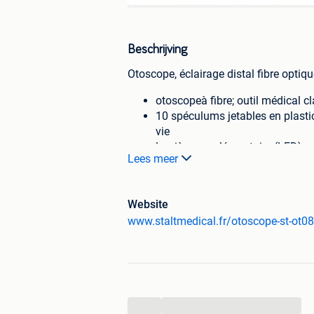
Beschrijving
Otoscope, éclairage distal fibre opti
otoscopeà fibre; outil médical c
10 spéculums jetables en plasti
vie
lumière supplémentaire (LED)
Lees meer
Canvas Pouch & Pocket Clip
Lentille agrandit jusqu’à 3 fois
matériel; Plastic ABS
Website
en sacoche assortie en matière 
www.staltmedical.fr/otoscope-st-ot08
avec ampoule supplémentaire i
y compris 2* piles AA
24 mois de garantie
Avec mode d'emploi
...