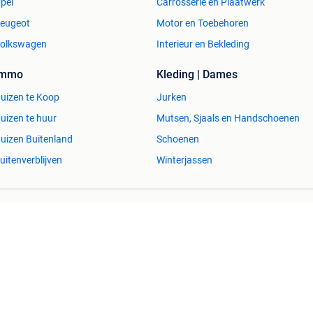
pel
Carrosserie en Plaatwerk
eugeot
Motor en Toebehoren
olkswagen
Interieur en Bekleding
Immo
Kleding | Dames
uizen te Koop
Jurken
uizen te huur
Mutsen, Sjaals en Handschoenen
uizen Buitenland
Schoenen
uitenverblijven
Winterjassen
esvol
Help en info
Voorwaarden
Privacyverklaring