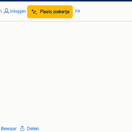
n
Inloggen
FR
Plaats zoekertje
Bewaar
Delen