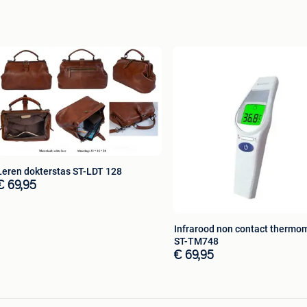
Leren dokterstas ST-LDT 128
€ 69,95
Infrarood non contact thermo
ST-TM748
€ 69,95