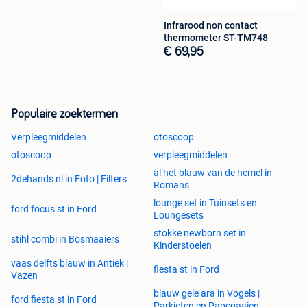
Infrarood non contact
thermometer ST-TM748
€ 69,95
Populaire zoektermen
Verpleegmiddelen
otoscoop
otoscoop
verpleegmiddelen
al het blauw van de hemel in
2dehands nl in Foto | Filters
Romans
lounge set in Tuinsets en
ford focus st in Ford
Loungesets
stokke newborn set in
stihl combi in Bosmaaiers
Kinderstoelen
vaas delfts blauw in Antiek |
fiesta st in Ford
Vazen
blauw gele ara in Vogels |
ford fiesta st in Ford
Parkieten en Papegaaien