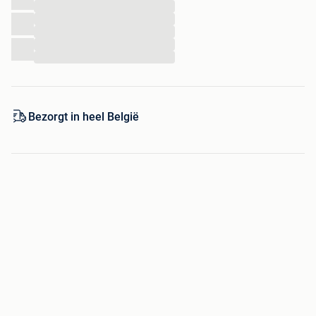
...
...
...
...
...
Bezorgt in heel België