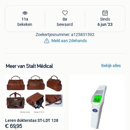
11x
0x
Sinds
bekeken
bewaard
6 jun '23
Zoekertjesnummer: a125831592
Meld aan 2dehands
Bekijk alles
Meer van Stalt Médical
Leren dokterstas ST-LDT 128
€ 69,95