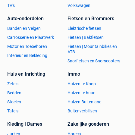
TV's
Volkswagen
Auto-onderdelen
Fietsen en Brommers
Banden en Velgen
Elektrische fietsen
Carrosserie en Plaatwerk
Fietsen | Bakfietsen
Motor en Toebehoren
Fietsen | Mountainbikes en
ATB
Interieur en Bekleding
Snorfietsen en Snorscooters
Huis en Inrichting
Immo
Zetels
Huizen te Koop
Bedden
Huizen te huur
Stoelen
Huizen Buitenland
Tafels
Buitenverblijven
Kleding | Dames
Zakelijke goederen
Jurken
Horeca