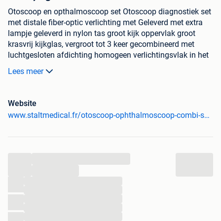
Otoscoop en opthalmoscoop set Otoscoop diagnostiek set
met distale fiber-optic verlichting met Geleverd met extra
lampje geleverd in nylon tas groot kijk oppervlak groot
krasvrij kijkglas, vergroot tot 3 keer gecombineerd met
luchtgesloten afdichting homogeen verlichtingsvlak in het
oorkanaal en tympanum materiaal; ABS kunststof incl. 8
Lees meer
herbruikbare oor trechters incl. 2 * AA batterijen 24
maanden garantie incl. handleiding
Website
www.staltmedical.fr/otoscoop-ophthalmoscoop-combi-set-st-ot09c.html
...
...
...
...
...
...
...