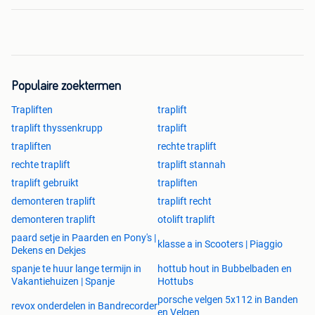
Populaire zoektermen
Trapliften
traplift
traplift thyssenkrupp
traplift
trapliften
rechte traplift
rechte traplift
traplift stannah
traplift gebruikt
trapliften
demonteren traplift
traplift recht
demonteren traplift
otolift traplift
paard setje in Paarden en Pony's |
klasse a in Scooters | Piaggio
Dekens en Dekjes
spanje te huur lange termijn in
hottub hout in Bubbelbaden en
Vakantiehuizen | Spanje
Hottubs
porsche velgen 5x112 in Banden
revox onderdelen in Bandrecorder
en Velgen