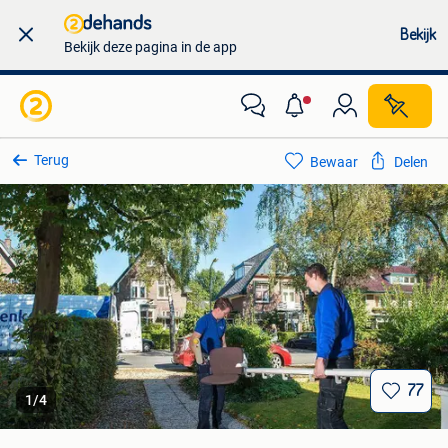
Bekijk
Bekijk deze pagina in de app
Terug
Bewaar
Delen
77
1
/
4