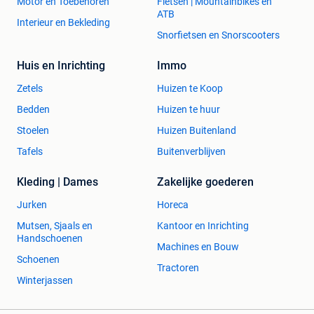
Motor en Toebehoren
Fietsen | Mountainbikes en
ATB
Interieur en Bekleding
Snorfietsen en Snorscooters
Huis en Inrichting
Immo
Zetels
Huizen te Koop
Bedden
Huizen te huur
Stoelen
Huizen Buitenland
Tafels
Buitenverblijven
Kleding | Dames
Zakelijke goederen
Jurken
Horeca
Mutsen, Sjaals en
Kantoor en Inrichting
Handschoenen
Machines en Bouw
Schoenen
Tractoren
Winterjassen