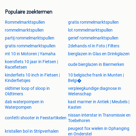
Populaire zoektermen
Rommelmarktspullen
gratis rommelmarktspullen
rommelmarktspullen
lot rommelmarktspullen
partij rommelmarktspullen
gerief rommelmarktspullen
gratis rommelmarktspullen
2dehands nl in Foto | Filters
mt 10 in Motoren | Yamaha
bierglazen in Glas en Drinkglazen
koersfiets 10 jaar in Fietsen |
oude bierglazen in Biermerken
Racefietsen
kinderfiets 10 inch in Fietsen |
10 belgische frank in Munten |
Kinderfietsjes
Belgi�
oldtimer loop of sloop in
verpleegkundige diagnose in
Oldtimers
Wetenschap
dab waterpompen in
kast marmer in Antiek | Meubels |
Waterpompen
Kasten
nissan interstar in Transmissie en
confetti shooter in Feestartikelen
Toebehoren
peugeot fox wielen in Ophanging
kristallen bol in Stripverhalen
en Onderstel