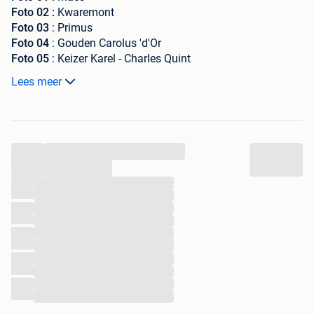
Foto 02 :
Kwaremont
Foto 03
: Primus
Foto 04
: Gouden Carolus 'd'Or
Foto 05
: Keizer Karel - Charles Quint
Foto 06
: Stella Artois
Lees meer
Foto 07
: Palm
Foto 08
: Hoegaardens glas
Foto 09
: Hoegaardens glas met handvat
Foto 10
: klein Leffeglas
...
Deze bierglazen zijn nog in perfecte staat.
...
€2/st. of alles voor €15
...
...
...
...
...
...
...
...
...
...