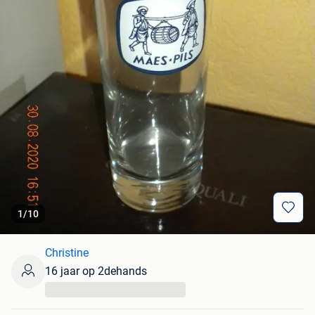
1
/
10
Christine
16 jaar op 2dehands
...