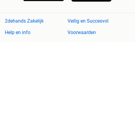
2dehands Zakelijk
Veilig en Succesvol
Help en info
Voorwaarden
Privacyverklaring
Cookiebeleid
Privacyvoorkeuren
Over 2dehands
Adevinta
Sitemap
2dehands is niet aansprakelijk voor (gevolg)schade die voortkomt
uit het gebruik van deze site, dan wel uit fouten of ontbrekende
functionaliteiten op deze site.
Copyright © 2026 Marktplaats B.V. Alle rechten voorbehouden.