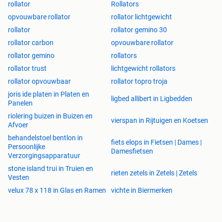
rollator
Rollators
opvouwbare rollator
rollator lichtgewicht
rollator
rollator gemino 30
rollator carbon
opvouwbare rollator
rollator gemino
rollators
rollator trust
lichtgewicht rollators
rollator opvouwbaar
rollator topro troja
joris ide platen in Platen en
ligbed allibert in Ligbedden
Panelen
riolering buizen in Buizen en
vierspan in Rijtuigen en Koetsen
Afvoer
behandelstoel bentlon in
fiets elops in Fietsen | Dames |
Persoonlijke
Damesfietsen
Verzorgingsapparatuur
stone island trui in Truien en
rieten zetels in Zetels | Zetels
Vesten
velux 78 x 118 in Glas en Ramen
vichte in Biermerken