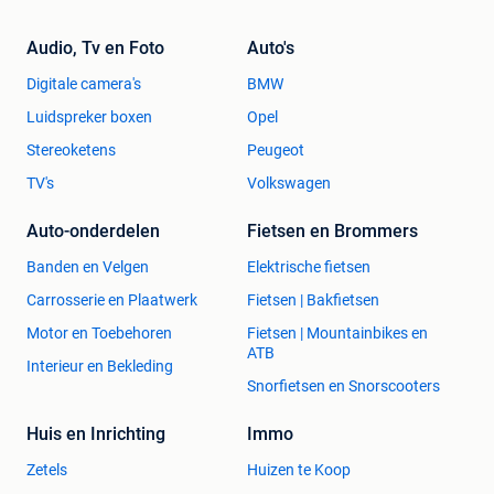
Audio, Tv en Foto
Auto's
Digitale camera's
BMW
Luidspreker boxen
Opel
Stereoketens
Peugeot
TV's
Volkswagen
Auto-onderdelen
Fietsen en Brommers
Banden en Velgen
Elektrische fietsen
Carrosserie en Plaatwerk
Fietsen | Bakfietsen
Motor en Toebehoren
Fietsen | Mountainbikes en
ATB
Interieur en Bekleding
Snorfietsen en Snorscooters
Huis en Inrichting
Immo
Zetels
Huizen te Koop