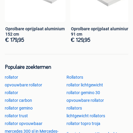
Transporttas/opbergtas
Handige transporttas waar de
rollator in vervoerd kan worden. Voorzien van een
ritssluiting en twee handgrepen.
Oprolbare oprijplaat aluminium
Oprolbare oprijplaat aluminium
Belangrijke eigenschappen:
152 cm
91 cm
€ 179,95
€ 129,95
Opvouwbaar
Driedubbel inklapbaar (d.m.v. schuifknoppen)
Voorzien van lekvrij comfortbanden (PU)
Voorzien van een zwarte boodschappentas met
Populaire zoektermen
reflecterende strip
Voorzien van een stokhouder
rollator
Rollators
Voorzien van comfortabele rugband
opvouwbare rollator
rollator lichtgewicht
Geschikt voor binnen en buiten
rollator
rollator gemino 30
rollator carbon
opvouwbare rollator
rollator gemino
rollators
Snel geleverd en gemakkelijk te bestellen in onze
rollator trust
lichtgewicht rollators
webshop
rollator opvouwbaar
rollator topro troja
Wilt u meer informatie over dit product of wilt u het product
mercedes 300 sl in Mercedes-