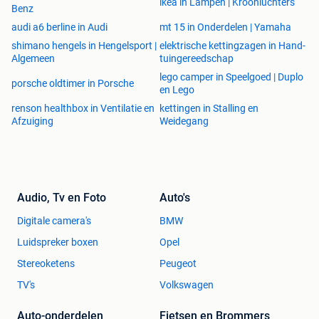
bestellen? Klik dan op de link in deze advertentie.
ikea in Lampen | Kroonluchters
Benz
Adres Scholten Hulpmiddelen B.V.
audi a6 berline in Audi
mt 15 in Onderdelen | Yamaha
Achterbroek 15
shimano hengels in Hengelsport |
elektrische kettingzagen in Hand-
6596 MP
Algemeen
tuingereedschap
Milsbeek, Limburg
lego camper in Speelgoed | Duplo
Nederland
porsche oldtimer in Porsche
en Lego
Tel: +31(0)485 800 814
renson healthbox in Ventilatie en
kettingen in Stalling en
E-mail: info@scholten-hulpmiddelen.nl
Afzuiging
Weidegang
Openingstijden
Maandag t/m vrijdag van 09:00 - 17:00
Op zaterdag en zondag gesloten
Audio, Tv en Foto
Auto's
Over ons
Bent u op zoek naar hoogwaardige hulpmiddelen voor zorg
Digitale camera's
BMW
en welzijn? Bij Scholten Hulpmiddelen vindt u een
Luidspreker boxen
Opel
uitgebreid assortiment van producten die uw dagelijks
Stereoketens
Peugeot
leven vergemakkelijken.
TV's
Volkswagen
Wij bieden een breed scala aan hulpmiddelen voor
mobiliteit, badkamer en toilet, huishoudelijke
Auto-onderdelen
Fietsen en Brommers