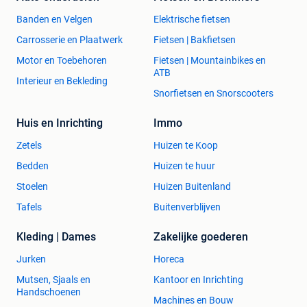
ondersteuning en persoonlijke verzorging. Onze
Banden en Velgen
Elektrische fietsen
deskundige medewerkers staan klaar om u te adviseren en
te helpen bij het vinden van het juiste hulpmiddel voor uw
Carrosserie en Plaatwerk
Fietsen | Bakfietsen
situatie. Kom langs in onze winkel in Milsbeek en ervaar de
Motor en Toebehoren
Fietsen | Mountainbikes en
kwaliteit en service die Scholten Hulpmiddelen biedt.
ATB
Interieur en Bekleding
Snorfietsen en Snorscooters
Huis en Inrichting
Immo
Zetels
Huizen te Koop
Bedden
Huizen te huur
Stoelen
Huizen Buitenland
Tafels
Buitenverblijven
Kleding | Dames
Zakelijke goederen
Jurken
Horeca
Mutsen, Sjaals en
Kantoor en Inrichting
Handschoenen
Machines en Bouw