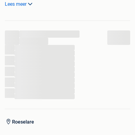
Met een dikte van maar liefst 6 cm biedt dit paneel
Lees meer
maximale geluidsabsorptie (Klasse A). Het zorgt direct
voor een rustige en prettige akoestiek in de ruimte.
Specificaties:
...
...
Afmetingen:
320 cm breed x 122 cm hoog (ruim 3,9
...
m² oppervlakte) : 2x
...
...
...
...
1 x 302 cm breed op 122 cm
...
...
Verkoop per stuk of in 1 partij, bieden vanaf 250 per
...
stuk
...
Dikte:
6 cm (premium akoestische demping)
...
Frame:
Stevig en strak aluminium frame
Afwerking:
Hoogwaardige textielprint (peesdoek,
eventueel later te wisselen)
Staat:
In zeer goede, nette staat
Roeselare