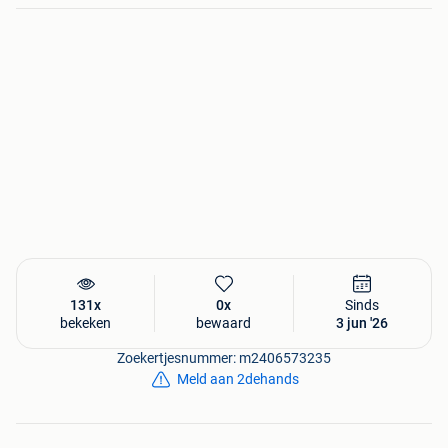
Praktische informatie:
Het paneel is al professioneel gedemonteerd en
staat
volledig klaar voor transport
. Vanwege de royale
afmetingen dient u zelf te zorgen voor gepast vervoer
(grote bestelwagen of aanhangwagen).
Ophalen / Regio
Enkel ophalen in
regio Roeselare
.
131x
0x
Sinds
bekeken
bewaard
3 jun '26
Zoekertjesnummer: m2406573235
Meld aan 2dehands