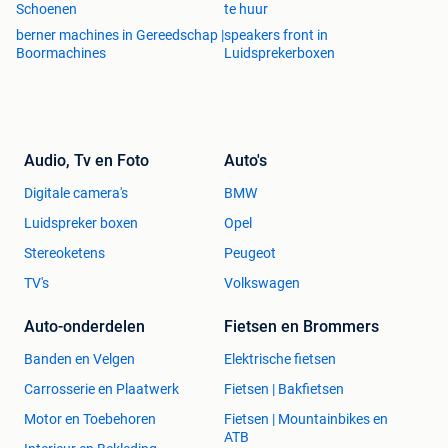
Schoenen
te huur
berner machines in Gereedschap |
speakers front in
Boormachines
Luidsprekerboxen
Audio, Tv en Foto
Auto's
Digitale camera's
BMW
Luidspreker boxen
Opel
Stereoketens
Peugeot
TV's
Volkswagen
Auto-onderdelen
Fietsen en Brommers
Banden en Velgen
Elektrische fietsen
Carrosserie en Plaatwerk
Fietsen | Bakfietsen
Motor en Toebehoren
Fietsen | Mountainbikes en
ATB