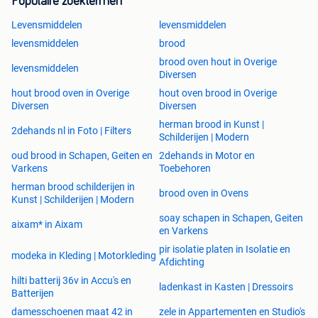
Populaire zoektermen
Levensmiddelen
levensmiddelen
levensmiddelen
brood
brood oven hout in Overige
levensmiddelen
Diversen
hout brood oven in Overige
hout oven brood in Overige
Diversen
Diversen
herman brood in Kunst |
2dehands nl in Foto | Filters
Schilderijen | Modern
oud brood in Schapen, Geiten en
2dehands in Motor en
Varkens
Toebehoren
herman brood schilderijen in
brood oven in Ovens
Kunst | Schilderijen | Modern
soay schapen in Schapen, Geiten
aixam* in Aixam
en Varkens
pir isolatie platen in Isolatie en
modeka in Kleding | Motorkleding
Afdichting
hilti batterij 36v in Accu's en
ladenkast in Kasten | Dressoirs
Batterijen
damesschoenen maat 42 in
zele in Appartementen en Studio's