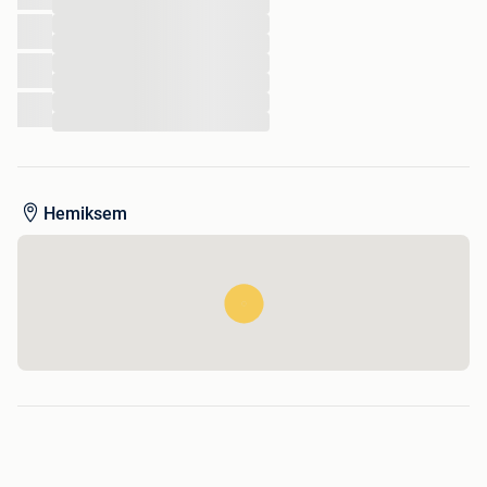
...
...
...
...
...
...
...
Hemiksem