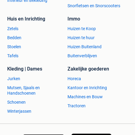
Interieur en Bekleding
Snorfietsen en Snorscooters
Huis en Inrichting
Immo
Zetels
Huizen te Koop
Bedden
Huizen te huur
Stoelen
Huizen Buitenland
Tafels
Buitenverblijven
Kleding | Dames
Zakelijke goederen
Jurken
Horeca
Mutsen, Sjaals en
Kantoor en Inrichting
Handschoenen
Machines en Bouw
Schoenen
Tractoren
Winterjassen