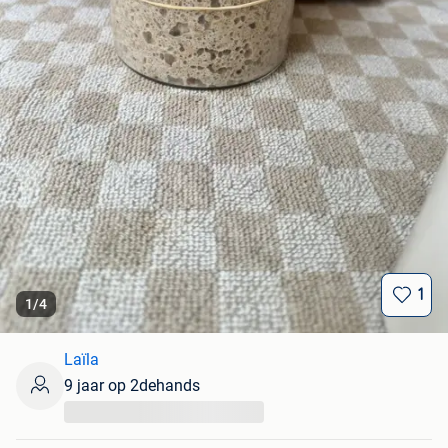
1
1
/
4
Laïla
9 jaar op 2dehands
...