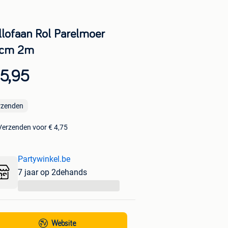
llofaan Rol Parelmoer
cm 2m
 5,95
rzenden
Verzenden voor € 4,75
Partywinkel.be
7 jaar op 2dehands
...
Website