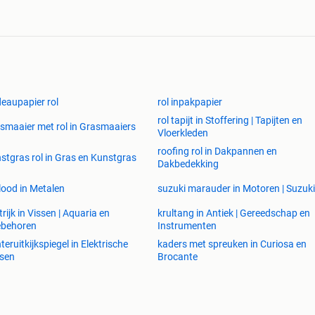
eaupapier rol
rol inpakpapier
rol tapijt in Stoffering | Tapijten en
smaaier met rol in Grasmaaiers
Vloerkleden
roofing rol in Dakpannen en
stgras rol in Gras en Kunstgras
Dakbedekking
 lood in Metalen
suzuki marauder in Motoren | Suzuki
trijk in Vissen | Aquaria en
krultang in Antiek | Gereedschap en
ebehoren
Instrumenten
teruitkijkspiegel in Elektrische
kaders met spreuken in Curiosa en
tsen
Brocante