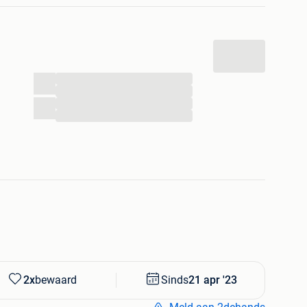
p
...
...
...
...
2x
bewaard
Sinds
21 apr '23