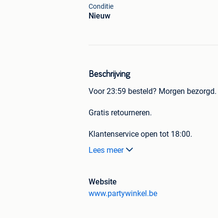
Conditie
Nieuw
Beschrijving
Voor 23:59 besteld? Morgen bezorgd.
Gratis retourneren.
Klantenservice open tot 18:00.
Lees meer
Achteraf betalen.
30.000 beoordelingen.
Website
Kleur: iriserend
www.partywinkel.be
Materiaal: folie
Lengte: 70cm x 200cm