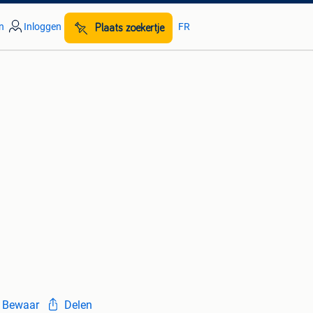
n
Inloggen
FR
Plaats zoekertje
Bewaar
Delen