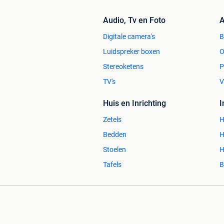
Audio, Tv en Foto
A
Digitale camera's
Luidspreker boxen
O
Stereoketens
P
TV's
V
Huis en Inrichting
Zetels
H
Bedden
H
Stoelen
H
Tafels
B