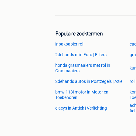
Populaire zoektermen
inpakpapier rol
cad
2dehands nl in Foto | Filters
gra
honda grasmaaiers met rol in
kun
Grasmaaiers
2dehands autos in Postzegels | Azië
rol
bmw 118i motor in Motor en
kor
Toebehoren
To
ach
claeys in Antiek | Verlichting
fie