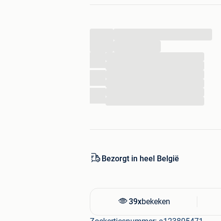
+31 85 8081271 Telefoon & WhatsAp
...
klantenservice@partywinkel.be
...
...
...
...
...
...
...
Bezorgt in heel België
39x
bekeken