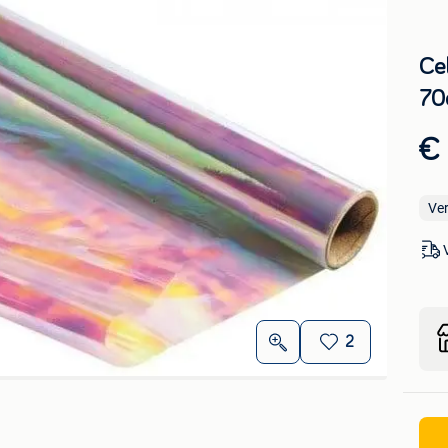
Ce
70
€
Ve
2