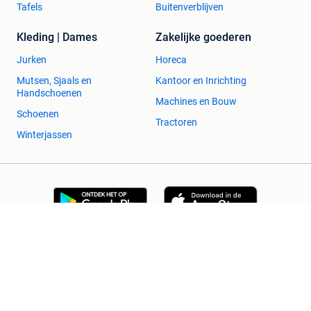
Tafels
Buitenverblijven
Kleding | Dames
Zakelijke goederen
Jurken
Horeca
Mutsen, Sjaals en
Kantoor en Inrichting
Handschoenen
Machines en Bouw
Schoenen
Tractoren
Winterjassen
2dehands Zakelijk
Veilig en Succesvol
Help en info
Voorwaarden