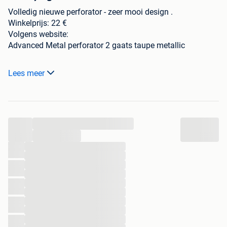
Volledig nieuwe perforator - zeer mooi design .
Winkelprijs: 22 €
Volgens website:
Advanced Metal perforator 2 gaats taupe metallic
Capaciteit 30/35 vel
Lees meer
Metalen perforator
Zeer goed af te lezen aanlegstrip
...
Vergrendelbaar om in de bureaulade op te bergen
...
...
...
Eenvoudig te openen opvangbakje voor perforatieresten
...
...
Snel en nauwkeurig perforeren met behulp van de ringen
...
van een ringband
...
...
...
...