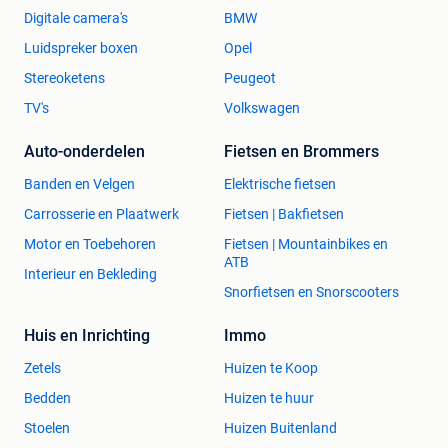
Digitale camera's
BMW
Luidspreker boxen
Opel
Stereoketens
Peugeot
TV's
Volkswagen
Auto-onderdelen
Fietsen en Brommers
Banden en Velgen
Elektrische fietsen
Carrosserie en Plaatwerk
Fietsen | Bakfietsen
Motor en Toebehoren
Fietsen | Mountainbikes en
ATB
Interieur en Bekleding
Snorfietsen en Snorscooters
Huis en Inrichting
Immo
Zetels
Huizen te Koop
Bedden
Huizen te huur
Stoelen
Huizen Buitenland