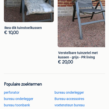
Ikea dik tuinstoelkussen
€ 10,00
Verstelbare tuinzetel met
kussen - grijs - PR living
€ 20,00
Populaire zoektermen
perforator
bureau onderlegger
bureau onderlegger
Bureau-accessoires
bureau toonbank
voetensteun bureau