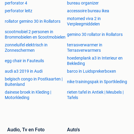
perforator 4
bureau organizer
perforator leitz
accessoire bureau ikea
motomed viva 2 in
rollator gemino 30 in Rollators
Verpleegmiddelen
scootmobiel 2 personen in
gemino 30 rollator in Rollators
Brommobielen en Scootmobielen
zonneluifel elektrisch in
terrasverwarmer in
Zonneschermen
Terrasverwarmers
hoedenplank a3 in Interieur en
egg chair in Fauteuils
Bekleding
audi a3 2019 in Audi
barco in Luidsprekerboxen
belgisch congo in Postkaarten |
nike trainingspak in Sportkleding
Buitenland
dainese broek in Kleding |
rieten tafel in Antiek | Meubels |
Motorkleding
Tafels
Audio, Tv en Foto
Auto's