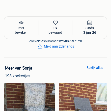
59x
0x
Sinds
bekeken
bewaard
3 jun '26
Zoekertjesnummer: m2406597120
Meld aan 2dehands
Bekijk alles
Meer van Sonja
198 zoekertjes