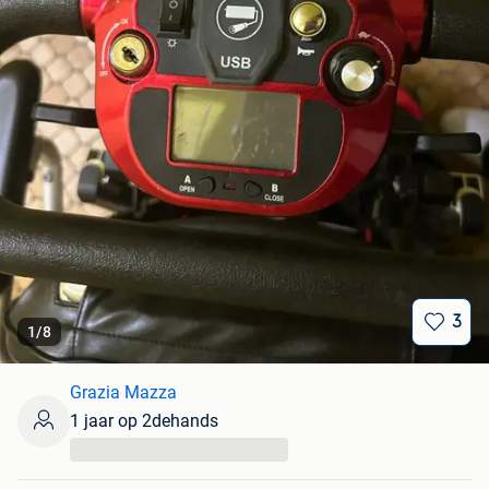
3
1
/
8
Grazia Mazza
1 jaar op 2dehands
...