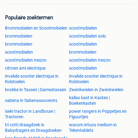
Populaire zoektermen
Brommobielen en Scootmobielen
scootmobielen
brommobielen
scootmobielen solo
brommobielen
scootmobielen
scootmobielen
brommobielen
scootmobielen mezzo
scootmobielen mezzo
citroen ami electrique
scootmobielen
invalide scooter electrique in
invalide scooter electrique in
Rolstoelen
Rolstoelen
knokke in Tassen | Damestassen
Zwenkwielen in Zwenkwielen
kallax kast in Kasten |
sabena in Sabenasouvenirs
Boekenkasten
iseki tractor in Landbouw |
power rangers in Poppetjes en
Tractoren
Figuurtjes
tri cotti draagdoek in
wacom intuos medium in
Babydragers en Draagdoeken
Tekentablets