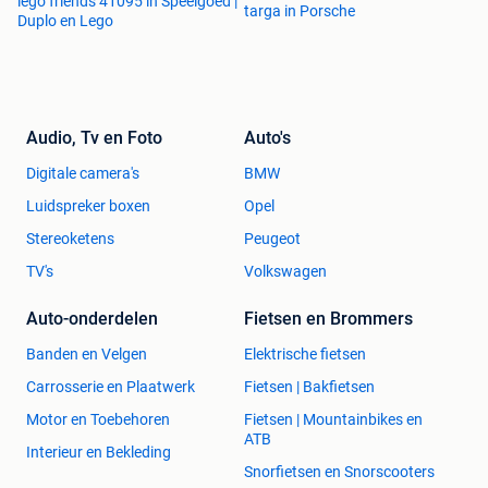
lego friends 41095 in Speelgoed |
targa in Porsche
Duplo en Lego
Audio, Tv en Foto
Auto's
Digitale camera's
BMW
Luidspreker boxen
Opel
Stereoketens
Peugeot
TV's
Volkswagen
Auto-onderdelen
Fietsen en Brommers
Banden en Velgen
Elektrische fietsen
Carrosserie en Plaatwerk
Fietsen | Bakfietsen
Motor en Toebehoren
Fietsen | Mountainbikes en
ATB
Interieur en Bekleding
Snorfietsen en Snorscooters