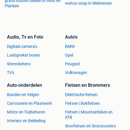
gratis houten balken in Hout en
wahoo snap in Wielrennen
Planken
Audio, Tv en Foto
Auto's
Digitale camera's
BMW
Luidspreker boxen
Opel
Stereoketens
Peugeot
TV's
Volkswagen
Auto-onderdelen
Fietsen en Brommers
Banden en Velgen
Elektrische fietsen
Carrosserie en Plaatwerk
Fietsen | Bakfietsen
Motor en Toebehoren
Fietsen | Mountainbikes en
ATB
Interieur en Bekleding
Snorfietsen en Snorscooters