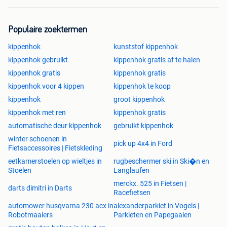
Duurzaam en onderhoudsarm
25 jaar garantie
Populaire zoektermen
Legnest kan zowel links als rechts gemonteerd
worden
kippenhok
kunststof kippenhok
Eenvoudig schoon te maken
kippenhok gebruikt
kippenhok gratis af te halen
Minder kans op bloedluis en rot
kippenhok gratis
kippenhok gratis
Ruimte voor 3 normale kippen of 6 krielkippen
kippenhok voor 4 kippen
kippenhok te koop
Optimale ventilatie en luchtcirculatie
kippenhok
groot kippenhok
Kies voor het Pluverdi Kippenhok Berlin en geef jouw
kippenhok met ren
kippenhok gratis
kippen een comfortabele, hygiënische en veilige plek om in
automatische deur kippenhok
gebruikt kippenhok
te leven. Perfect voor zowel beginnende als ervaren
winter schoenen in
kippenhouders.
pick up 4x4 in Ford
Fietsaccessoires | Fietskleding
eetkamerstoelen op wieltjes in
rugbeschermer ski in Ski�n en
Stoelen
Langlaufen
merckx. 525 in Fietsen |
darts dimitri in Darts
Racefietsen
automower husqvarna 230 acx in
alexanderparkiet in Vogels |
Robotmaaiers
Parkieten en Papegaaien