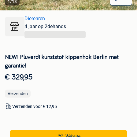
1
/
13
Dierenren
4 jaar op 2dehands
...
NEW!! Pluverdi kunststof kippenhok Berlin met
garantie!
€ 329,95
Verzenden
Verzenden voor € 12,95
Website