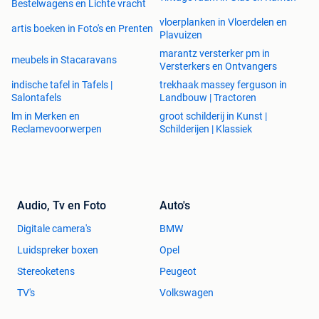
3202 Rillaar
Bestelwagens en Lichte vracht
Vaste openingsuren zonder afspraak:
vloerplanken in Vloerdelen en
artis boeken in Foto's en Prenten
Plavuizen
marantz versterker pm in
meubels in Stacaravans
Versterkers en Ontvangers
zaterdag 18/5
indische tafel in Tafels |
trekhaak massey ferguson in
Salontafels
Landbouw | Tractoren
zondag 19/5
lm in Merken en
groot schilderij in Kunst |
Reclamevoorwerpen
Schilderijen | Klassiek
maandag 20/5
zijn we geopend zonder afspraak van 10-16uur
Audio, Tv en Foto
Auto's
Iedere zondag open van 10-16uur
Digitale camera's
BMW
Alle andere dagen op afspraak
Luidspreker boxen
Opel
Gsm : 0487943884
Stereoketens
Peugeot
Mail: info.kippenshop@telenet.be
TV's
Volkswagen
Webshop: www.kippenshopjordi.be