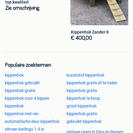
top kwaliteit
Small €549
Zie omschrijving
Medium €699
Large €799
Wagon
€1099
Schuilhok eenden/kalkoen/gans
€499
Kippenhok Zander 8
Toebehoren:
€ 400,00
Mestlades S€49 M€59 L €69
Automatische hokopener €179
Wielenset voor verhoogd model €90
Al deze hokken zijn voldoende op voorraad alsook al deze
Populaire zoektermen
toebehoren
Voor meer info neem gerust contact op
kippenhok
kunststof kippenhok
Deze hokken kunnen opgehaald worden in Rillaar.
kippenhok gebruikt
kippenhok gratis af te halen
Deze staan hier gemonteerd ter bezichting
kippenhok gratis
kippenhok gratis
kippenhok voor 4 kippen
kippenhok te koop
Leveringen zijn zeker mogelijk, bekijk gerust onze website:
kippenhok
groot kippenhok
www.kippenshopjordi.be
kippenhok met ren
kippenhok gratis
Kippenshop Jordi
automatische deur kippenhok
gebruikt kippenhok
Schoonderbeukenweg 280
citroen berlingo 1.9 in
vintage raam in Glas en Ramen