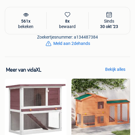
Gratis verzending
Voordelig huismerk
Uitgebreid assortiment op voorraad
561x
8x
Sinds
Retourneren kan binnen 30 dagen
bekeken
bewaard
30 okt '23
Ontdek dit product nu op onze website!
Zoekertjesnummer: a134487384
Meld aan 2dehands
Bekijk alles
Meer van vidaXL