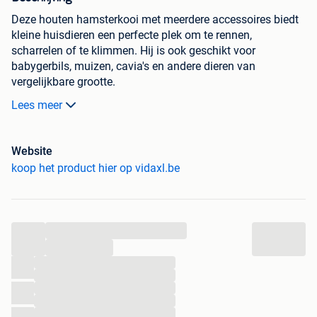
Deze houten hamsterkooi met meerdere accessoires biedt
kleine huisdieren een perfecte plek om te rennen,
scharrelen of te klimmen. Hij is ook geschikt voor
babygerbils, muizen, cavia's en andere dieren van
vergelijkbare grootte.
Lees meer
Massief vurenhout: massief vurenhout is een
prachtig natuurlijk materiaal. Vurenhout droogt niet
uit en trekt niet krom wanneer het aan vocht wordt
Website
blootgesteld. Het hamsterhuis is van massief
koop het product hier op vidaxl.be
vurenhout gemaakt, waardoor het stevig en
gemakkelijk schoon te maken is.
Bovenkant van gaas: het dak van gaas biedt je
gemakkelijk toegang tot je kleine huisdieren en zorgt
...
voor een goede luchtstroom.
...
Duidelijk zicht: dankzij het doorzichtige acrylscherm
...
aan de voorkant van de muizenkooi kun je je
...
dierenvriendjes in hun nieuwe huis zien spelen en
...
ontspannen.
...
Gemakkelijk schoon te maken: de houten
...