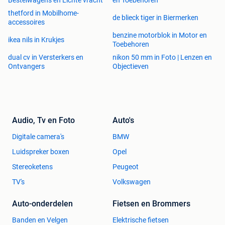
Bestelwagens en Lichte vracht
en Toebehoren
thetford in Mobilhome-
de blieck tiger in Biermerken
accessoires
benzine motorblok in Motor en
ikea nils in Krukjes
Toebehoren
dual cv in Versterkers en
nikon 50 mm in Foto | Lenzen en
Ontvangers
Objectieven
Audio, Tv en Foto
Auto's
Digitale camera's
BMW
Luidspreker boxen
Opel
Stereoketens
Peugeot
TV's
Volkswagen
Auto-onderdelen
Fietsen en Brommers
Banden en Velgen
Elektrische fietsen