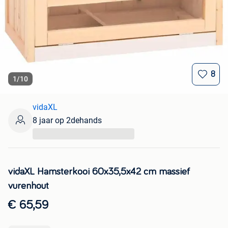
8
1
/
10
vidaXL
8 jaar op 2dehands
...
vidaXL Hamsterkooi 60x35,5x42 cm massief
vurenhout
€ 65,59