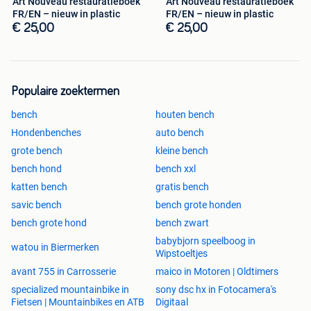
Art Nouveau restauratieboek
Art Nouveau restauratieboek
FR/EN – nieuw in plastic
FR/EN – nieuw in plastic
€ 25,00
€ 25,00
Populaire zoektermen
bench
houten bench
Hondenbenches
auto bench
grote bench
kleine bench
bench hond
bench xxl
katten bench
gratis bench
savic bench
bench grote honden
bench grote hond
bench zwart
babybjorn speelboog in
watou in Biermerken
Wipstoeltjes
avant 755 in Carrosserie
maico in Motoren | Oldtimers
specialized mountainbike in
sony dsc hx in Fotocamera's
Fietsen | Mountainbikes en ATB
Digitaal