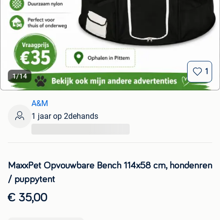
1
1
/
14
A&M
1 jaar op 2dehands
...
MaxxPet Opvouwbare Bench 114x58 cm, hondenren
/ puppytent
€ 35,00