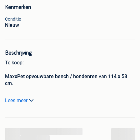
Kenmerken
Conditie
Nieuw
Beschrijving
Te koop:
MaxxPet opvouwbare bench / hondenren
van
114 x 58
cm
.
Ideaal als veilige plek voor je hond of pup, zowel
thuis als
Lees meer
onderweg
.
Deze ronde bench is handig te gebruiken als
puppytent,
hondenren, reisbench of tijdelijke rustplek
.
...
Door het
opvouwbare ontwerp
neem je hem makkelijk mee
...