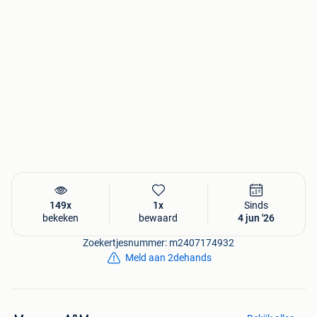
Bekijk ook mijn andere advertenties, misschien zit er nog
iets leuks tussen.
149x
1x
Sinds
bekeken
bewaard
4 jun '26
Zoekertjesnummer: m2407174932
Meld aan 2dehands