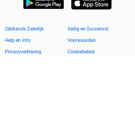
2dehands Zakelijk
Veilig en Succesvol
Help en info
Voorwaarden
Privacyverklaring
Cookiebeleid
Privacyvoorkeuren
Over 2dehands
Adevinta
Sitemap
2dehands is niet aansprakelijk voor (gevolg)schade die voortkomt
uit het gebruik van deze site, dan wel uit fouten of ontbrekende
functionaliteiten op deze site.
Copyright © 2026 Marktplaats B.V. Alle rechten voorbehouden.