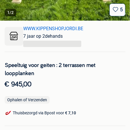
5
1
/
2
WWW.KIPPENSHOPJORDI.BE
7 jaar op 2dehands
...
Speeltuig voor geiten : 2 terrassen met
loopplanken
€ 945,00
Ophalen of Verzenden
Thuisbezorgd via Bpost voor
€ 7,10