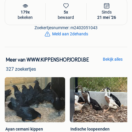
179x
5x
Sinds
bekeken
bewaard
21 mei '26
Zoekertjesnummer: m2402051043
Meld aan 2dehands
Bekijk alles
Meer van WWW.KIPPENSHOPJORDI.BE
327 zoekertjes
Ayan cemani kippen
Indische loopeenden