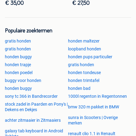
€ 35,00
€ 27,50
Populaire zoektermen
gratis honden
honden maltezer
gratis honden
loopband honden
honden buggy
honden pups particulier
honden trapje
gratis honden
honden poedel
honden tondeuse
buggy voor honden
honden trimtafel
honden buggy
honden bad
sony tc 366 in Bandrecorder
1000l regenton in Regentonnen
stock zadel in Paarden en Pony's |
bmw 320 m pakket in BMW
Dekens en Dekjes
sunra in Scooters | Overige
achter zitmaaier in Zitmaaiers
merken
galaxy tab keyboard in Android
renault clio 1.1 in Renault