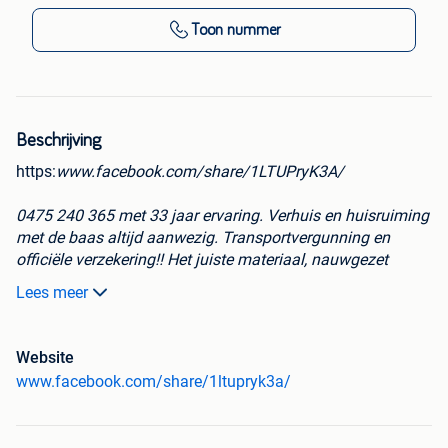
Toon nummer
Beschrijving
https:
www.facebook.com/share/1LTUPryK3A/
0475 240 365 met 33 jaar ervaring. Verhuis en huisruiming
met de baas altijd aanwezig. Transportvergunning en
officiële verzekering!! Het juiste materiaal, nauwgezet
personeel tegen normale democratische prijzen.
Lees meer
Vorkheftruck, vrachtwagen, bestelwagen en
aanhangwagen. Informatie/inlichtingen met plezier.
Website
www.facebook.com/share/1ltupryk3a/