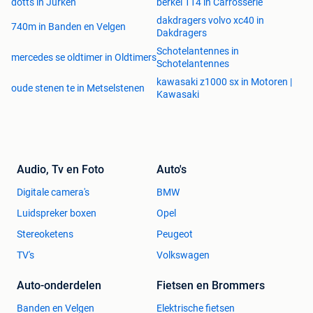
dotts in Jurken
berkel 114 in Carrosserie
dakdragers volvo xc40 in
740m in Banden en Velgen
Dakdragers
Schotelantennes in
mercedes se oldtimer in Oldtimers
Schotelantennes
kawasaki z1000 sx in Motoren |
oude stenen te in Metselstenen
Kawasaki
Audio, Tv en Foto
Auto's
Digitale camera's
BMW
Luidspreker boxen
Opel
Stereoketens
Peugeot
TV's
Volkswagen
Auto-onderdelen
Fietsen en Brommers
Banden en Velgen
Elektrische fietsen