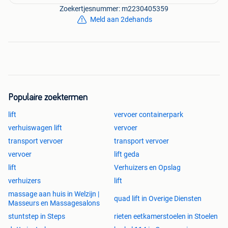
Zoekertjesnummer: m2230405359
Meld aan 2dehands
Populaire zoektermen
lift
vervoer containerpark
verhuiswagen lift
vervoer
transport vervoer
transport vervoer
vervoer
lift geda
lift
Verhuizers en Opslag
verhuizers
lift
massage aan huis in Welzijn |
quad lift in Overige Diensten
Masseurs en Massagesalons
stuntstep in Steps
rieten eetkamerstoelen in Stoelen