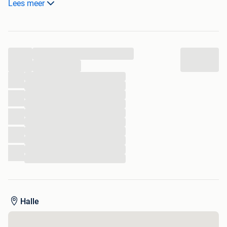
Lees meer
NOUS TRAVAILLONS SUR TOUT LE PAYS
PLUS DE 18 ANS D'EXPÉRIENCE
...
0494283724
onvidetout4you@gmail.com
...
www.onvidetout4you.com
...
...
...
...
...
...
...
...
...
...
Halle