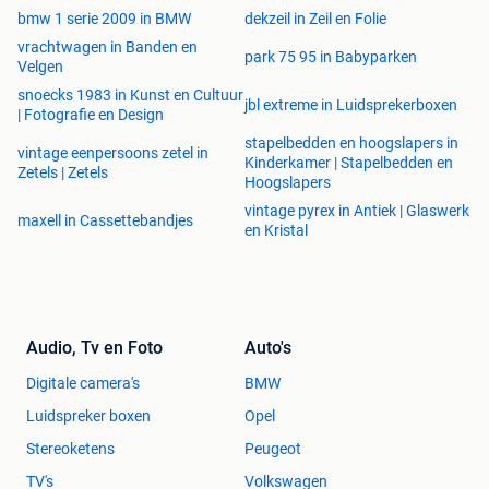
bmw 1 serie 2009 in BMW
dekzeil in Zeil en Folie
vrachtwagen in Banden en
park 75 95 in Babyparken
Velgen
snoecks 1983 in Kunst en Cultuur
jbl extreme in Luidsprekerboxen
| Fotografie en Design
stapelbedden en hoogslapers in
vintage eenpersoons zetel in
Kinderkamer | Stapelbedden en
Zetels | Zetels
Hoogslapers
vintage pyrex in Antiek | Glaswerk
maxell in Cassettebandjes
en Kristal
Audio, Tv en Foto
Auto's
Digitale camera's
BMW
Luidspreker boxen
Opel
Stereoketens
Peugeot
TV's
Volkswagen