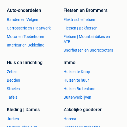
Auto-onderdelen
Fietsen en Brommers
Banden en Velgen
Elektrische fietsen
Carrosserie en Plaatwerk
Fietsen | Bakfietsen
Motor en Toebehoren
Fietsen | Mountainbikes en
ATB
Interieur en Bekleding
Snorfietsen en Snorscooters
Huis en Inrichting
Immo
Zetels
Huizen te Koop
Bedden
Huizen te huur
Stoelen
Huizen Buitenland
Tafels
Buitenverblijven
Kleding | Dames
Zakelijke goederen
Jurken
Horeca